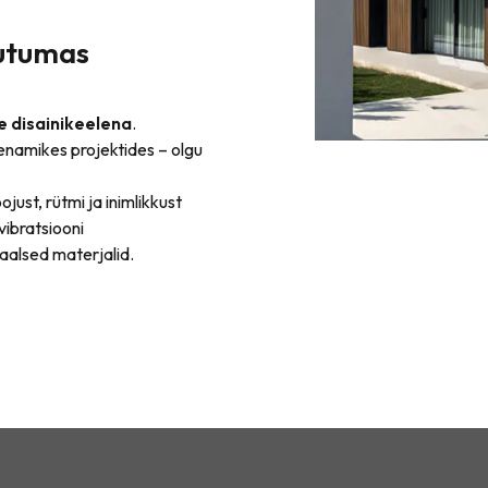
uutumas
e disainikeelena
.
 enamikes projektides – olgu
just, rütmi ja inimlikkust
vibratsiooni
aalsed materjalid.