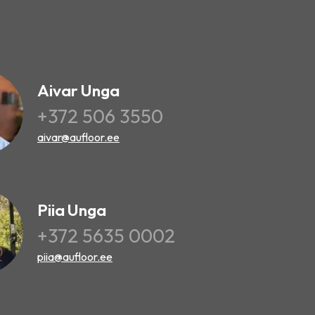
Aivar Unga
+372 506 3550
aivar@aufloor.ee
Piia Unga
+372 5635 0002
piia@aufloor.ee