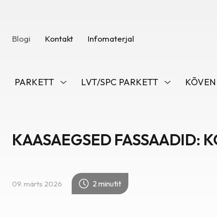
Blogi
Kontakt
Infomaterjal
PARKETT
LVT/SPC PARKETT
KÕVEN
KAASAEGSED FASSAADID: K
2 minutit
09. märts 2026