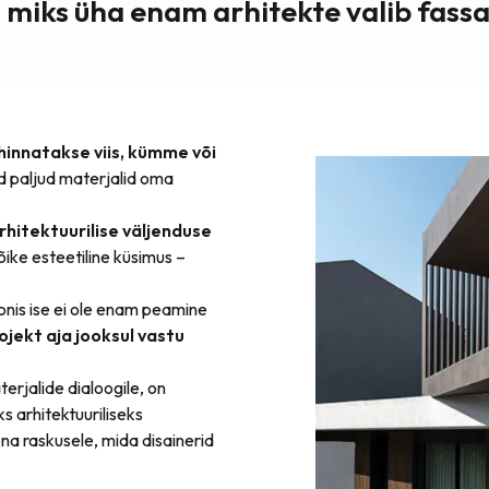
 miks üha enam arhitekte valib fass
hinnatakse viis, kümme või
 paljud materjalid oma
rhitektuurilise väljenduse
kõike esteetiline küsimus –
oonis ise ei ole enam peamine
rojekt aja jooksul vastu
rjalide dialoogile, on
s arhitektuuriliseks
na raskusele, mida disainerid