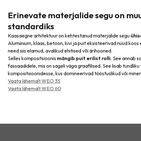
Erinevate materjalide segu on m
standardiks
Kaasaegne arhitektuur on kehtestanud materjalide segu
ühis
Alumiinium, klaas, betoon, kivi ja puit eksisteerivad nüüd koos
need siis elamud, avalikud ehitised või ärihooned.
Selles kompositsioonis
mängib puit erilist rolli
. See annab soo
fassaadidele, mis on sageli väga graafilised. See lisab tundliku 
kompositsioonidesse, kus domineerivad tööstuslikud või miner
Vaata lähemalt WEO 35
Vaata lähemalt WEO 60