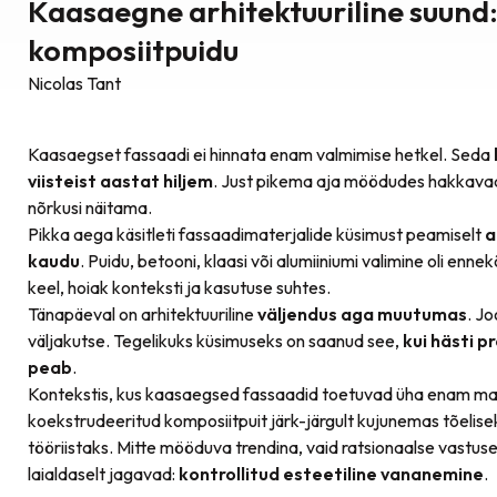
Kaasaegne arhitektuuriline suund:
komposiitpuidu
Nicolas Tant
Kaasaegset fassaadi ei hinnata enam valmimise hetkel. Seda
viisteist aastat hiljem
. Just pikema aja möödudes hakkavad
nõrkusi näitama.
Pikka aega käsitleti fassaadimaterjalide küsimust peamiselt
a
kaudu
. Puidu, betooni, klaasi või alumiiniumi valimine oli enne
keel, hoiak konteksti ja kasutuse suhtes.
Tänapäeval on arhitektuuriline
väljendus aga muutumas
. J
väljakutse. Tegelikuks küsimuseks on saanud see,
kui hästi p
peab
.
Kontekstis, kus kaasaegsed fassaadid toetuvad üha enam mate
koekstrudeeritud komposiitpuit järk-järgult kujunemas tõelisek
tööriistaks. Mitte mööduva trendina, vaid ratsionaalse vastuse
laialdaselt jagavad:
kontrollitud esteetiline vananemine
.