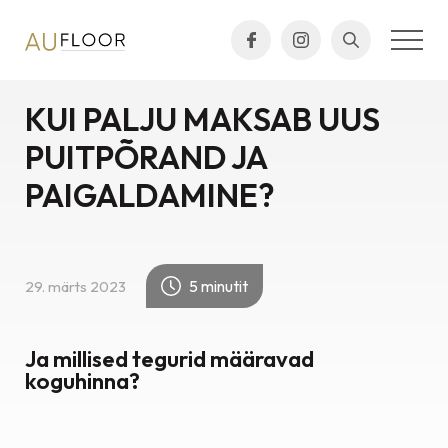
KUI PALJU MAKSAB UUS
PUITPÕRAND JA
PAIGALDAMINE?
5 minutit
29. märts 2023
Ja millised tegurid määravad
koguhinna?