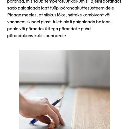
põranda, mis talub temperatuurikõikumisi. Bjelini põrandat
saab paigaldada igat tüüpi põrandaküttesüsteemidele.
Pidage meeles, et niiskustõke, näiteks kombivaht või
vananemiskindel plast, tuleb alati paigaldada betooni
peale või põrandaküttega põrandate puhul
põrandakonstruktsiooni peale