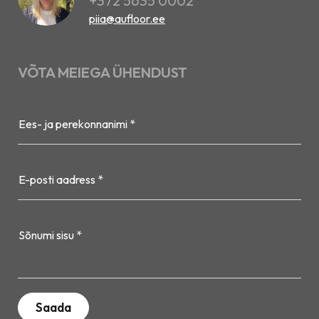
+372 5635 0002
piia@aufloor.ee
VÕTA MEIEGA ÜHENDUST
Ees- ja perekonnanimi *
E-posti aadress *
Sõnumi sisu *