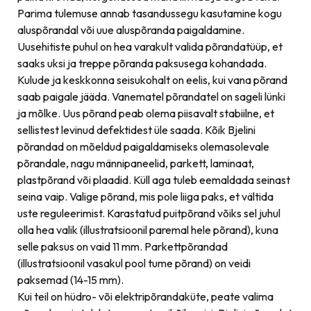
Parima tulemuse annab tasandussegu kasutamine kogu
aluspõrandal või uue aluspõranda paigaldamine.
Uusehitiste puhul on hea varakult valida põrandatüüp, et
saaks uksi ja treppe põranda paksusega kohandada.
Kulude ja keskkonna seisukohalt on eelis, kui vana põrand
saab paigale jääda. Vanematel põrandatel on sageli lünki
ja mõlke. Uus põrand peab olema piisavalt stabiilne, et
sellistest levinud defektidest üle saada. Kõik Bjelini
põrandad on mõeldud paigaldamiseks olemasolevale
põrandale, nagu männipaneelid, parkett, laminaat,
plastpõrand või plaadid. Küll aga tuleb eemaldada seinast
seina vaip. Valige põrand, mis pole liiga paks, et vältida
uste reguleerimist. Karastatud puitpõrand võiks sel juhul
olla hea valik (illustratsioonil paremal hele põrand), kuna
selle paksus on vaid 11 mm. Parkettpõrandad
(illustratsioonil vasakul pool tume põrand) on veidi
paksemad (14-15 mm).
Kui teil on hüdro- või elektripõrandaküte, peate valima