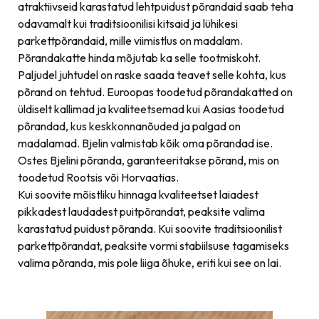
atraktiivseid karastatud lehtpuidust põrandaid saab teha
odavamalt kui traditsioonilisi kitsaid ja lühikesi
parkettpõrandaid, mille viimistlus on madalam.
Põrandakatte hinda mõjutab ka selle tootmiskoht.
Paljudel juhtudel on raske saada teavet selle kohta, kus
põrand on tehtud. Euroopas toodetud põrandakatted on
üldiselt kallimad ja kvaliteetsemad kui Aasias toodetud
põrandad, kus keskkonnanõuded ja palgad on
madalamad. Bjelin valmistab kõik oma põrandad ise.
Ostes Bjelini põranda, garanteeritakse põrand, mis on
toodetud Rootsis või Horvaatias.
Kui soovite mõistliku hinnaga kvaliteetset laiadest
pikkadest laudadest puitpõrandat, peaksite valima
karastatud puidust põranda. Kui soovite traditsioonilist
parkettpõrandat, peaksite vormi stabiilsuse tagamiseks
valima põranda, mis pole liiga õhuke, eriti kui see on lai.