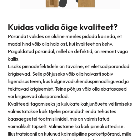
Kuidas valida õige kvaliteet?
Põrandat valides on oluline meeles pidada ka seda, et
madal hind võib olla halb ost, kui kvaliteet on kehv.
Paigaldatud põrandal, millel on defektid, on remont väga
kallis.
Lisaks pinnadefektidele on tavaline, et viletsad põrandad
krigisevad. Selle põhjuseks võib olla halvasti sobiv
liigendisüsteem, kus külgnevad ühenduspinnad liiguvad ja
tekitavad krigisemist. Teine põhjus võib olla ebatasased
või krigisevad aluspõrandad.
Kvaliteedi tagamiseks ja kulukate kahjunõuete vältimiseks
valmistatakse kõik Bjelini põrandad’ enda tehastes
kaasaegsetel tootmisliinidel, mis on valmistatud
võimalikult täpselt. Valmistame ka kõik pinnakatted ise.
Illustratsioonil on kulunud kolmelipiline parkettpõrand, mille