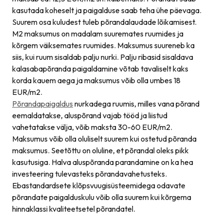
kasutada koheselt ja paigalduse saab teha ühe päevaga.
Suurem osa kuludest tuleb põrandalaudade lõikamisest.
M2 maksumus on madalam suuremates ruumides ja
kõrgem väiksemates ruumides. Maksumus suureneb ka
siis, kui ruum sisaldab palju nurki. Palju ribasid sisaldava
kalasabapõranda paigaldamine võtab tavaliselt kaks
korda kauem aega ja maksumus võib olla umbes 18
EUR/m2.
Põrandapaigaldus
nurkadega ruumis, milles vana põrand
eemaldatakse, aluspõrand vajab tööd ja liistud
vahetatakse välja, võib maksta 30-60 EUR/m2.
Maksumus võib olla oluliselt suurem kui ostetud põranda
maksumus. Seetõttu on oluline, et põrandal oleks pikk
kasutusiga. Halva aluspõranda parandamine on ka hea
investeering tulevasteks põrandavahetusteks.
Ebastandardsete klõpsvuugisüsteemidega odavate
põrandate paigalduskulu võib olla suurem kui kõrgema
hinnaklassi kvaliteetsetel põrandatel.