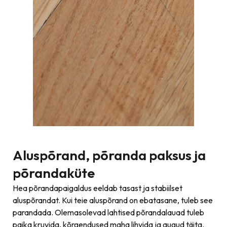
Aluspõrand, põranda paksus ja
põrandaküte
Hea põrandapaigaldus eeldab tasast ja stabiilset
aluspõrandat. Kui teie aluspõrand on ebatasane, tuleb see
parandada. Olemasolevad lahtised põrandalauad tuleb
paika kruvida, kõrgendused maha lihvida ja augud täita.