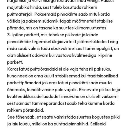
harjamise ja värvimisega tõstavad hinda veelgi. Paksus
mõjutab ka hinda, sest tuleb kasutada rohkem
puitmaterjali. Paksemaid pinnakihte saab mitu korda
vältida ja paksem südamik tagab mõõtmetelt stabiilse
põranda, mis on tasane ka suurtes kliimamuutustes.
3-lipiline parkett, mis tehakse pikkade ja laiade
pinnakihtide tegemisel ülejäävatest jäätmetükkidest ning
mida saab valmistada ebakvaliteetsest tammepalgist, on
alati oluliselt odavam kui vastava kvaliteediga 1-lipiline
parkett.
Karastatud puitpõrandaid ei ole vaja teha nii paksuks,
kuna need on oma kujult stabiilsemad kui traditsioonilised
parkettpõrandad ja karastatud pinnakihti saab muuta
õhemaks, kuna lihvimine pole vajalik. Erinevate pikkuste ja
kvaliteediklasside laudade hinnavahe on oluliselt väiksem,
sest samast tammepõrandast saab teha kümme korda
rohkem põrandaid.
See tähendab, et saate valmistada suurtes kogustes pikki
ja laiu laudu, millel on ka puhtad pinnakihid. Selliseid