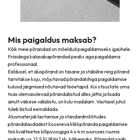
Mis paigaldus maksab?
Kõik meie põrandad on mõeldud paigaldamiseks igaühele.
Friisidega kalasabapõrandad peaks aga paigaldama
professionaal.
Eeldusel, et aluspõrand on tasane ja stabiilne ning põrand
tarnitakse koju, mõjutavad põrandakihiga paigaldamise
kulusid järgmised nõutavad tööetapid. Kui otsustate oma
toas olemasolevad põrandaliistud alles jätta ja lisada
ainult väikese välisliistu, on kulu madalam. Vastasel juhul
tuleb liistud eemaldada.
Alusmaterjali laotamise ja standardmõõtudes
põrandalaudadest koosneva klikkpõranda paigaldamise
töö kvaliteetse klõpsvuugiga 4 x 4 m suuruses ruumis
maksab ca. 12,5 EUR/m2 sh. käibemaks. Põrandat saab