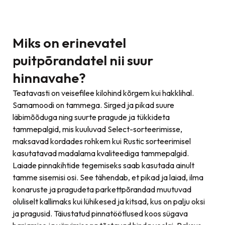
Miks on erinevatel
puitpõrandatel nii suur
hinnavahe?
Teatavasti on veisefilee kilohind kõrgem kui hakklihal.
Samamoodi on tammega. Sirged ja pikad suure
läbimõõduga ning suurte pragude ja tükkideta
tammepalgid, mis kuuluvad Select-sorteerimisse,
maksavad kordades rohkem kui Rustic sorteerimisel
kasutatavad madalama kvaliteediga tammepalgid.
Laiade pinnakihtide tegemiseks saab kasutada ainult
tamme sisemisi osi. See tähendab, et pikad ja laiad, ilma
konaruste ja pragudeta parkettpõrandad muutuvad
oluliselt kallimaks kui lühikesed ja kitsad, kus on palju oksi
ja pragusid. Täiustatud pinnatöötlused koos sügava