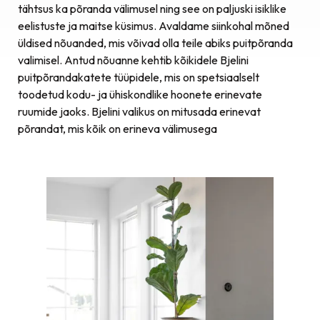
tähtsus ka põranda välimusel ning see on paljuski isiklike
eelistuste ja maitse küsimus. Avaldame siinkohal mõned
üldised nõuanded, mis võivad olla teile abiks puitpõranda
valimisel. Antud nõuanne kehtib kõikidele Bjelini
puitpõrandakatete tüüpidele, mis on spetsiaalselt
toodetud kodu- ja ühiskondlike hoonete erinevate
ruumide jaoks. Bjelini valikus on mitusada erinevat
põrandat, mis kõik on erineva välimusega