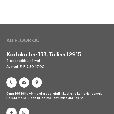
AU FLOOR OÜ
Kadaka tee 133, Tallinn 12915
5. sissepääsu kõrval
Avatud: E-R 9.30-17.00
Oma töö tõttu võime olla aeg-ajalt liikvel ning kontorist eemal.
Helista meile julgelt ja lepime kohtumise aja kokku!