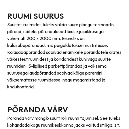
RUUMI SUURUS
Suurtes ruumides tuleks valida suure plangu formaadis
põrand, näiteks põrandalauad laiuse ja pikkusega
vähemalt 200 x 2000 mm. Erandiks on
kalasabapõrandad, mis paigaldatakse mustritesse.
Kalasabapõrandad sobivad enamikele põrandatele alates
väikestest ruumidest ja koridoridest kuni väga suurte
ruumideni. 3-lipilised parkettpõrandad ja väiksema
suurusega laudpõrandad sobivad kõige paremini
väiksematesse ruumidesse, nagu magamistoad ja
kodukontorid.
PÕRANDA VÄRV
Põranda värv mängib suurt rolli ruumi tajumisel. See tuleks
kohandada kogu ruumikeskkonna jaoks valitud stiiliga, s.t.