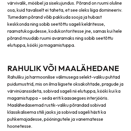
värvivalik, mööbel ja sisekujundus. Põrand on ruumi oluline
osa, kuid tavaliselt ei taheta, et see oleks liiga domineeriv.
Tumedam põrand võib pakkuda sooja ja hubast
keskkonda ning sobib seetõttu sageli keldritesse,
raamatukogudesse, kodukontoritesse jne, samas kui hele
põrand muudab ruumi avaramaks ning sobib seetõttu
elutuppa, kööki ja magamistuppa.
RAHULIK VÕI MAALÄHEDANE
Rahuliku ja harmoonilise välimusega selekt-valiku puhtad
puidumustrid, mis on ilma liigsete oksakohtade, pragude ja
värvinüanssideta, sobivad sageli nii elutuppa, kööki kui ka
magamistuppa – seda eriti kaasaegses interjööris.
Maalähedasemad rustik-valiku põrandad sobivad
klassikalisema stiili jaoks ja sobivad sageli hästi ka
puhkemajadesse, pööningutele ja vanematesse
hoonetesse.