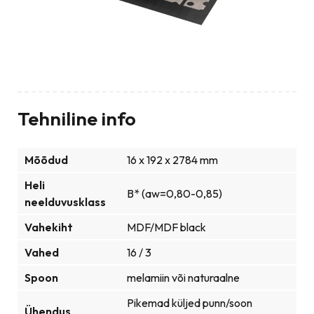
kustiline paneel, akustilised seinapaneelid
Tehniline info
Mõõdud
16 x 192 x 2784 mm
Heli
B* (aw=0,80-0,85)
neelduvusklass
Vahekiht
MDF/MDF black
Vahed
16 / 3
Spoon
melamiin või naturaalne
Pikemad küljed punn/soon
Ühendus