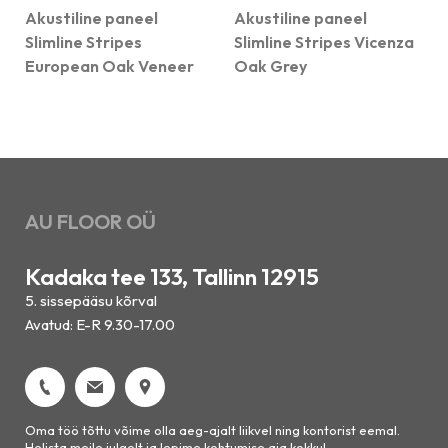
Akustiline paneel
Akustiline paneel
Slimline Stripes
Slimline Stripes Vicenza
European Oak Veneer
Oak Grey
AU FLOOR OÜ
Kadaka tee 133, Tallinn 12915
5. sissepääsu kõrval
Avatud: E-R 9.30-17.00
Oma töö tõttu võime olla aeg-ajalt liikvel ning kontorist eemal.
Helista meile julgelt ja lepime kohtumise aja kokku!