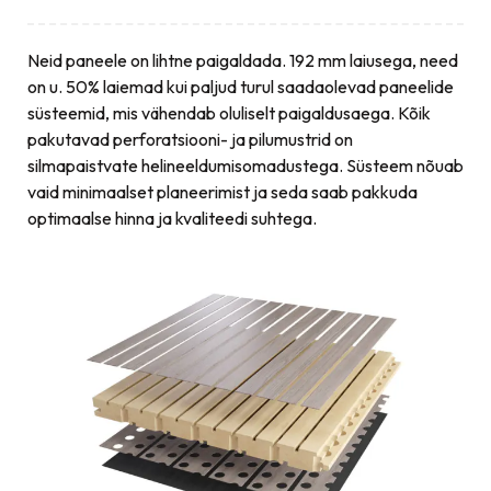
Neid paneele on lihtne paigaldada. 192 mm laiusega, need
on u. 50% laiemad kui paljud turul saadaolevad paneelide
süsteemid, mis vähendab oluliselt paigaldusaega. Kõik
pakutavad perforatsiooni- ja pilumustrid on
silmapaistvate helineeldumisomadustega. Süsteem nõuab
vaid minimaalset planeerimist ja seda saab pakkuda
optimaalse hinna ja kvaliteedi suhtega.
A