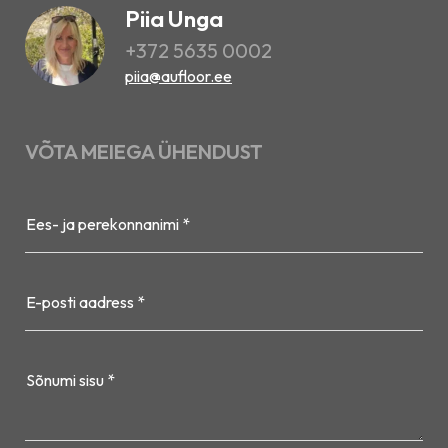
Piia Unga
+372 5635 0002
piia@aufloor.ee
VÕTA MEIEGA ÜHENDUST
Ees- ja perekonnanimi *
E-posti aadress *
Sõnumi sisu *