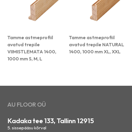
Tamme astmeprofiil
Tamme astmeprofiil
avatud trepile
avatud trepile NATURAL
VIIMISTLEMATA 1400,
1400, 1000 mm XL, XXL
1000 mm S, M, L
AU FLOOR OÜ
Kadaka tee 133, Tallinn 12915
5. sissepääsu kõrval