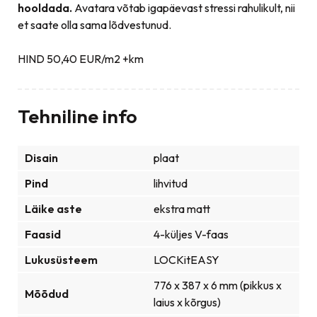
hooldada.
Avatara võtab igapäevast stressi rahulikult, nii
et saate olla sama lõdvestunud.
HIND 50,40 EUR/m2 +km
Tehniline info
Disain
plaat
Pind
lihvitud
Läike aste
ekstra matt
Faasid
4-küljes V-faas
Lukusüsteem
LOCKitEASY
776 x 387 x 6 mm (pikkus x
Mõõdud
laius x kõrgus)