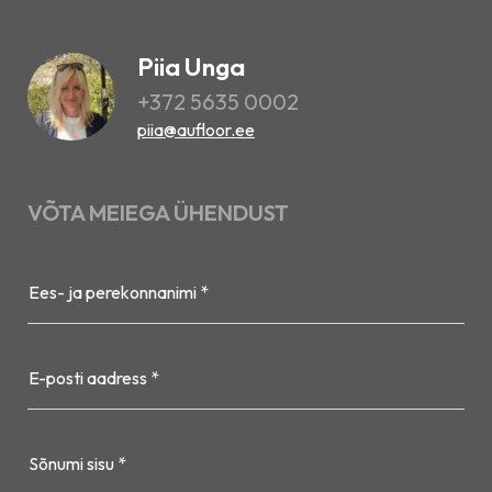
Piia Unga
+372 5635 0002
piia@aufloor.ee
VÕTA MEIEGA ÜHENDUST
Ees- ja perekonnanimi *
E-posti aadress *
Sõnumi sisu *