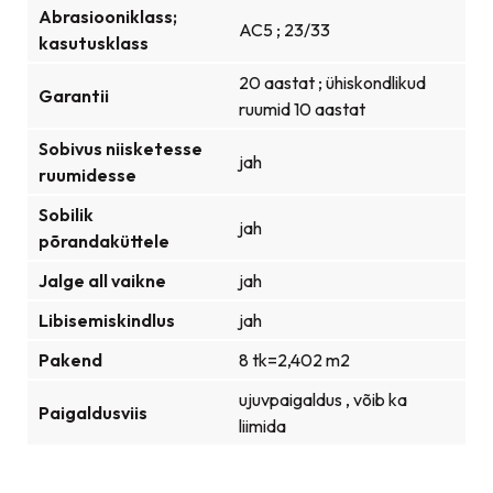
Abrasiooniklass;
AC5 ; 23/33
kasutusklass
20 aastat ; ühiskondlikud
Garantii
ruumid 10 aastat
Sobivus niisketesse
jah
ruumidesse
Sobilik
jah
põrandaküttele
Jalge all vaikne
jah
Libisemiskindlus
jah
Pakend
8 tk=2,402 m2
ujuvpaigaldus , võib ka
Paigaldusviis
liimida