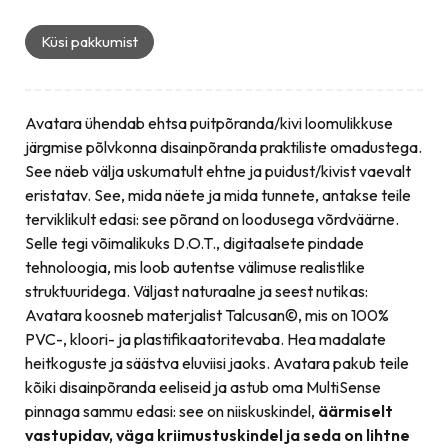
Küsi pakkumist
Avatara ühendab ehtsa puitpõranda/kivi loomulikkuse
järgmise põlvkonna disainpõranda praktiliste omadustega.
See näeb välja uskumatult ehtne ja puidust/kivist vaevalt
eristatav. See, mida näete ja mida tunnete, antakse teile
terviklikult edasi: see põrand on loodusega võrdväärne.
Selle tegi võimalikuks D.O.T., digitaalsete pindade
tehnoloogia, mis loob autentse välimuse realistlike
struktuuridega. Väljast naturaalne ja seest nutikas:
Avatara koosneb materjalist Talcusan©, mis on 100%
PVC-, kloori- ja plastifikaatoritevaba. Hea madalate
heitkoguste ja säästva eluviisi jaoks. Avatara pakub teile
kõiki disainpõranda eeliseid ja astub oma MultiSense
pinnaga sammu edasi: see on niiskuskindel,
äärmiselt
vastupidav, väga kriimustuskindel ja seda on lihtne