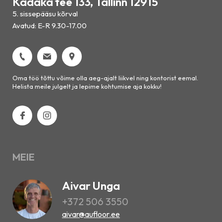
Kadaka tee 133, Tallinn 12915
5. sissepääsu kõrval
Avatud: E-R 9.30-17.00
Oma töö tõttu võime olla aeg-ajalt liikvel ning kontorist eemal.
Helista meile julgelt ja lepime kohtumise aja kokku!
MEIE
Aivar Unga
+372 506 3550
aivar@aufloor.ee