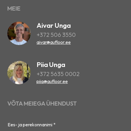
MEIE
Aivar Unga
+372 506 3550
aivar@aufloor.ee
Piia Unga
+372 5635 0002
piia@aufloor.ee
VÕTA MEIEGA ÜHENDUST
Ees- ja perekonnanimi *