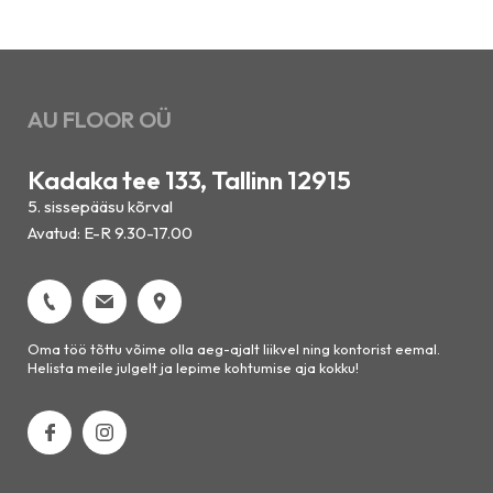
AU FLOOR OÜ
Kadaka tee 133, Tallinn 12915
5. sissepääsu kõrval
Avatud: E-R 9.30-17.00
Oma töö tõttu võime olla aeg-ajalt liikvel ning kontorist eemal.
Helista meile julgelt ja lepime kohtumise aja kokku!