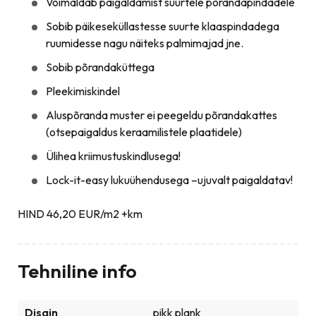
Võimaldab paigaldamist suurtele põrandapindadele
Sobib päikeseküllastesse suurte klaaspindadega
ruumidesse nagu näiteks palmimajad jne.
Sobib põrandaküttega
Pleekimiskindel
Aluspõranda muster ei peegeldu põrandakattes
(otsepaigaldus keraamilistele plaatidele)
Ülihea kriimustuskindlusega!
Lock-it-easy lukuühendusega –ujuvalt paigaldatav!
HIND 46,20 EUR/m2 +km
Tehniline info
Disain
pikk plank