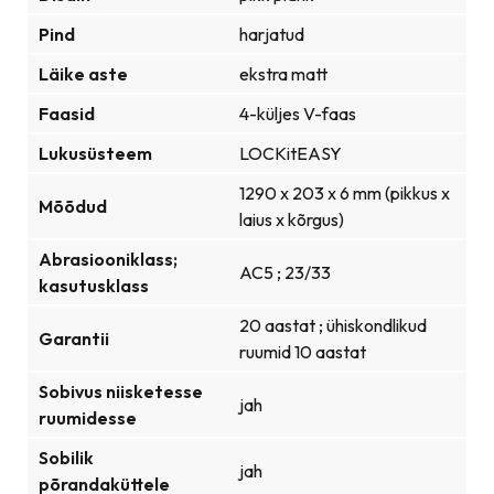
Pind
harjatud
Läike aste
ekstra matt
Faasid
4-küljes V-faas
Lukusüsteem
LOCKitEASY
1290 x 203 x 6 mm (pikkus x
Mõõdud
laius x kõrgus)
Abrasiooniklass;
AC5 ; 23/33
kasutusklass
20 aastat ; ühiskondlikud
Garantii
ruumid 10 aastat
Sobivus niisketesse
jah
ruumidesse
Sobilik
jah
põrandaküttele