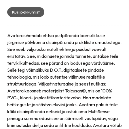
Küsi pakkumist
Avatara ühendab ehtsa puitpõranda loomulikkuse
järgmise põlvkonna disainpõranda praktiliste omadustega.
See näeb välja uskumatult ehtne ja puidust vaevalt
eristatav. See, mida näete ja mida tunnete, antakse teile
terviklikult edasi: see põrand on loodusega võrdväärne.
Selle tegi võimalikuks D.O.T.,digitaalsete pindade
tehnoloogia, mis loob autentse välimuse realistlike
struktuuridega. Väljast naturaalne ja seest nutikas:
Avatara koosneb materjalist Talcusan©, mis on 100%
PVC-, kloori- ja plastifikaatoritevaba. Hea madalate
heitkoguste ja säästva eluviisi jaoks. Avatara pakub teile
kõiki disainpõranda eeliseid ja astub oma MultiSense
pinnaga sammu edasi: see on äärmiselt vastupidav, väga
kriimustuskindel ja seda on lihtne hooldada. Avatara võtab