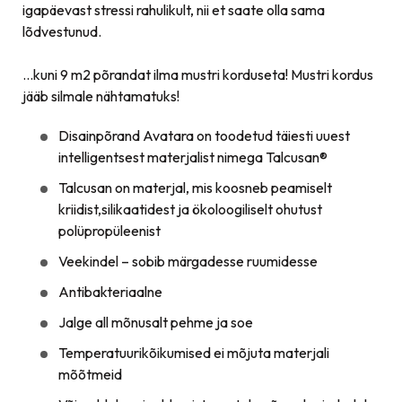
igapäevast stressi rahulikult, nii et saate olla sama
lõdvestunud.
…kuni 9 m2 põrandat ilma mustri korduseta! Mustri kordus
jääb silmale nähtamatuks!
Disainpõrand Avatara on toodetud täiesti uuest
intelligentsest materjalist nimega Talcusan®
Talcusan on materjal, mis koosneb peamiselt
kriidist,silikaatidest ja ökoloogiliselt ohutust
polüpropüleenist
Veekindel – sobib märgadesse ruumidesse
Antibakteriaalne
Jalge all mõnusalt pehme ja soe
Temperatuurikõikumised ei mõjuta materjali
mõõtmeid