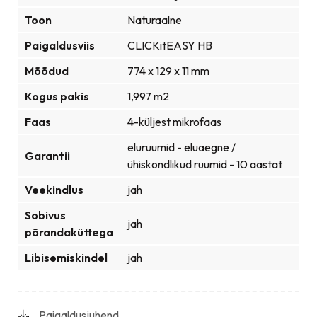
Toon
Naturaalne
Paigaldusviis
CLICKitEASY HB
Mõõdud
774 x 129 x 11 mm
Kogus pakis
1,997 m2
Faas
4-küljest mikrofaas
eluruumid - eluaegne /
Garantii
ühiskondlikud ruumid - 10 aastat
Veekindlus
jah
Sobivus
jah
põrandaküttega
Libisemiskindel
jah
Paigaldusjuhend