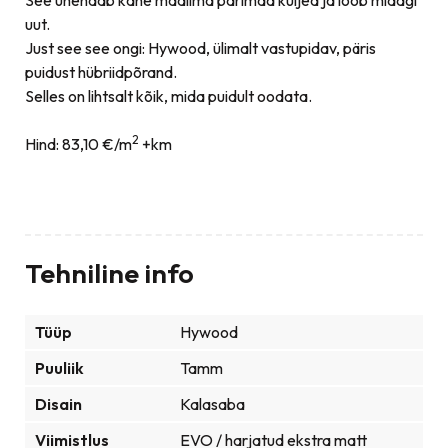
uut.
Just see see ongi: Hywood, ülimalt vastupidav, päris
puidust hübriidpõrand.
Selles on lihtsalt kõik, mida puidult oodata.
2
Hind: 83,10 €/m
+km
Tehniline info
Tüüp
Hywood
Puuliik
Tamm
Disain
Kalasaba
Viimistlus
EVO / harjatud ekstra matt