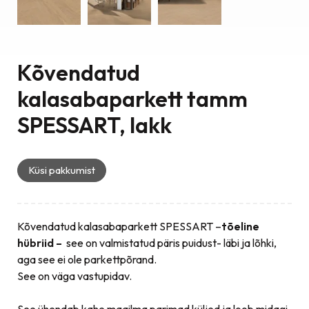
Kõvendatud
kalasabaparkett tamm
SPESSART, lakk
Küsi pakkumist
Kõvendatud kalasabaparkett SPESSART –
tõeline
hübriid –
see on valmistatud päris puidust- läbi ja lõhki,
aga see ei ole parkettpõrand.
See on väga vastupidav.
See ühendab kahe maailma parimad küljed ja loob midagi