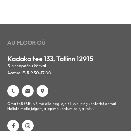
AU FLOOR OÜ
Kadaka tee 133, Tallinn 12915
5. sissepääsu kõrval
Avatud: E-R 9.30-17.00
Oma töö tõttu võime olla aeg-ajalt liikvel ning kontorist eemal.
Helista meile julgelt ja lepime kohtumise aja kokku!