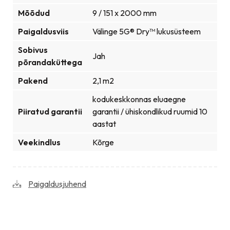
Mõõdud
9 / 151 x 2000 mm
Paigaldusviis
Välinge 5G® Dry™ lukusüsteem
Sobivus
Jah
põrandaküttega
Pakend
2,1 m2
kodukeskkonnas eluaegne
Piiratud garantii
garantii / ühiskondlikud ruumid 10
aastat
Veekindlus
Kõrge
Paigaldusjuhend