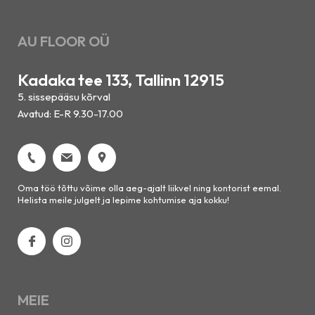
AU FLOOR OÜ
Kadaka tee 133, Tallinn 12915
5. sissepääsu kõrval
Avatud: E-R 9.30-17.00
Oma töö tõttu võime olla aeg-ajalt liikvel ning kontorist eemal.
Helista meile julgelt ja lepime kohtumise aja kokku!
MEIE