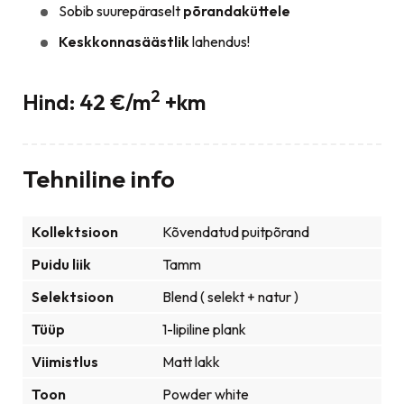
Sobib suurepäraselt
põrandaküttele
Keskkonnasäästlik
lahendus!
2
Hind: 42 €/m
+km
Tehniline info
Kollektsioon
Kõvendatud puitpõrand
Puidu liik
Tamm
Selektsioon
Blend ( selekt + natur )
Tüüp
1-lipiline plank
Viimistlus
Matt lakk
Toon
Powder white