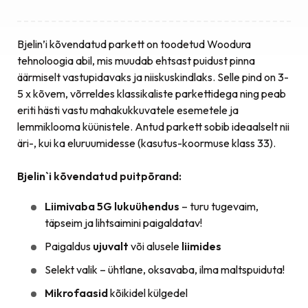
Bjelin’i kõvendatud parkett on toodetud Woodura
tehnoloogia abil, mis muudab ehtsast puidust pinna
äärmiselt vastupidavaks ja niiskuskindlaks. Selle pind on 3-
5 x kõvem, võrreldes klassikaliste parkettidega ning peab
eriti hästi vastu mahakukkuvatele esemetele ja
lemmiklooma küünistele. Antud parkett sobib ideaalselt nii
äri-, kui ka eluruumidesse (kasutus-koormuse klass 33).
Bjelin`i kõvendatud puitpõrand:
Liimivaba 5G lukuühendus
– turu tugevaim,
täpseim ja lihtsaimini paigaldatav!
Paigaldus
ujuvalt
või alusele
liimides
Selekt valik – ühtlane, oksavaba, ilma maltspuiduta!
Mikrofaasid
kõikidel külgedel