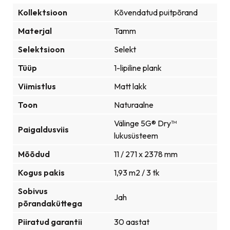
Kollektsioon
Kõvendatud puitpõrand
Materjal
Tamm
Selektsioon
Selekt
Tüüp
1-lipiline plank
Viimistlus
Matt lakk
Toon
Naturaalne
Välinge 5G® Dry™
Paigaldusviis
lukusüsteem
Mõõdud
11 / 271 x 2378 mm
Kogus pakis
1,93 m2 / 3 tk
Sobivus
Jah
põrandaküttega
Piiratud garantii
30 aastat