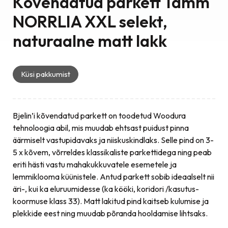
Kõvendatud parkett Tamm
NORRLIA XXL selekt,
naturaalne matt lakk
Küsi pakkumist
Bjelin’i kõvendatud parkett on toodetud Woodura
tehnoloogia abil, mis muudab ehtsast puidust pinna
äärmiselt vastupidavaks ja niiskuskindlaks. Selle pind on 3-
5 x kõvem, võrreldes klassikaliste parkettidega ning peab
eriti hästi vastu mahakukkuvatele esemetele ja
lemmiklooma küünistele. Antud parkett sobib ideaalselt nii
äri-, kui ka eluruumidesse (ka kööki, koridori /kasutus-
koormuse klass 33). Matt lakitud pind kaitseb kulumise ja
plekkide eest ning muudab põranda hooldamise lihtsaks.