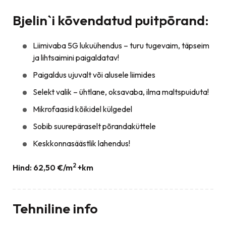
Bjelin`i kõvendatud puitpõrand:
Liimivaba 5G lukuühendus – turu tugevaim, täpseim
ja lihtsaimini paigaldatav!
Paigaldus ujuvalt või alusele liimides
Selekt valik – ühtlane, oksavaba, ilma maltspuiduta!
Mikrofaasid kõikidel külgedel
Sobib suurepäraselt põrandaküttele
Keskkonnasäästlik lahendus!
2
Hind: 62,50 €/m
+km
Tehniline info