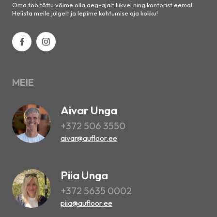
Oma töö tõttu võime olla aeg-ajalt liikvel ning kontorist eemal.
Helista meile julgelt ja lepime kohtumise aja kokku!
MEIE
Aivar Unga
+372 506 3550
aivar@aufloor.ee
Piia Unga
+372 5635 0002
piia@aufloor.ee