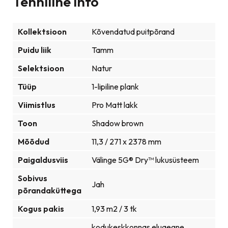
Tehniline info
Kollektsioon
Kõvendatud puitpõrand
Puidu liik
Tamm
Selektsioon
Natur
Tüüp
1-lipiline plank
Viimistlus
Pro Matt lakk
Toon
Shadow brown
Mõõdud
11,3 / 271 x 2378 mm
Paigaldusviis
Välinge 5G® Dry™ lukusüsteem
Sobivus
Jah
põrandaküttega
Kogus pakis
1,93 m2 / 3 tk
kodukeskkonnas eluaegne