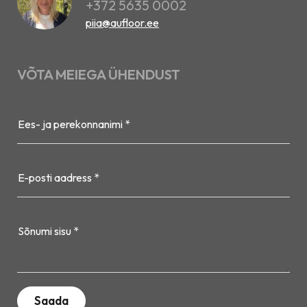
+372 5635 0002
piia@aufloor.ee
VÕTA MEIEGA ÜHENDUST
Ees- ja perekonnanimi *
E-posti aadress *
Sõnumi sisu *