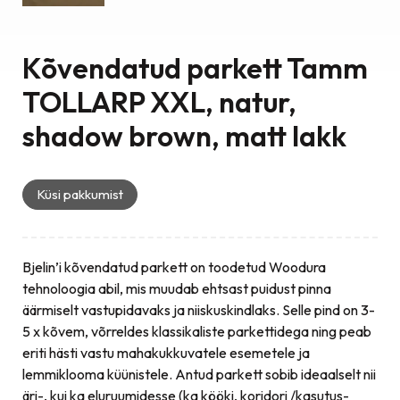
Kõvendatud parkett Tamm
TOLLARP XXL, natur,
shadow brown, matt lakk
Küsi pakkumist
Bjelin’i kõvendatud parkett on toodetud Woodura
tehnoloogia abil, mis muudab ehtsast puidust pinna
äärmiselt vastupidavaks ja niiskuskindlaks. Selle pind on 3-
5 x kõvem, võrreldes klassikaliste parkettidega ning peab
eriti hästi vastu mahakukkuvatele esemetele ja
lemmiklooma küünistele. Antud parkett sobib ideaalselt nii
äri-, kui ka eluruumidesse (ka kööki, koridori /kasutus-