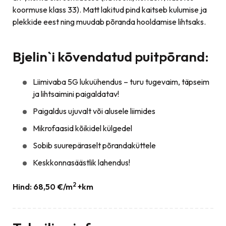
koormuse klass 33). Matt lakitud pind kaitseb kulumise ja
plekkide eest ning muudab põranda hooldamise lihtsaks.
Bjelin`i kõvendatud puitpõrand:
Liimivaba 5G lukuühendus – turu tugevaim, täpseim
ja lihtsaimini paigaldatav!
Paigaldus ujuvalt või alusele liimides
Mikrofaasid kõikidel külgedel
Sobib suurepäraselt põrandaküttele
Keskkonnasäästlik lahendus!
2
Hind: 68,50 €/m
+km