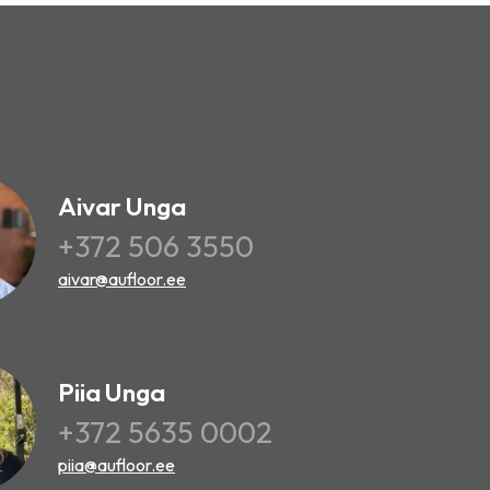
Aivar Unga
+372 506 3550
aivar@aufloor.ee
Piia Unga
+372 5635 0002
piia@aufloor.ee