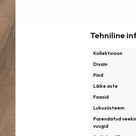
Laminaatparkett
Tehniline in
Kollektsioon
Disain
Pind
Läike aste
Faasid
Lukusüsteem
Parendatud veeki
vuugid