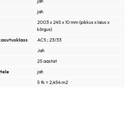
jah
jah
2003 x 245 x 10 mm (pikkus x laius x
kõrgus)
 kasutusklass
AC5 ; 23/33
Jah
25 aastat
tele
jah
5 tk = 2,454 m2