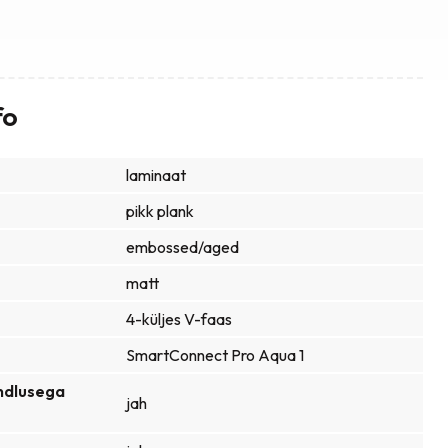
fo
laminaat
pikk plank
embossed/aged
matt
4-küljes V-faas
SmartConnect Pro Aqua 1
ndlusega
jah