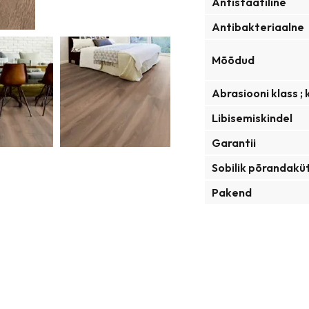
Antistaatiline
Antibakteriaalne
Mõõdud
Abrasiooni klass ;
Libisemiskindel
Garantii
Sobilik põrandaküt
Pakend