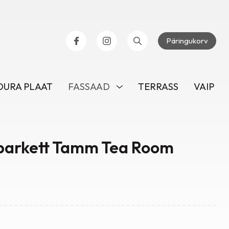
Päringukorv
URA PLAAT
FASSAAD
TERRASS
VAIP
parkett Tamm Tea Room