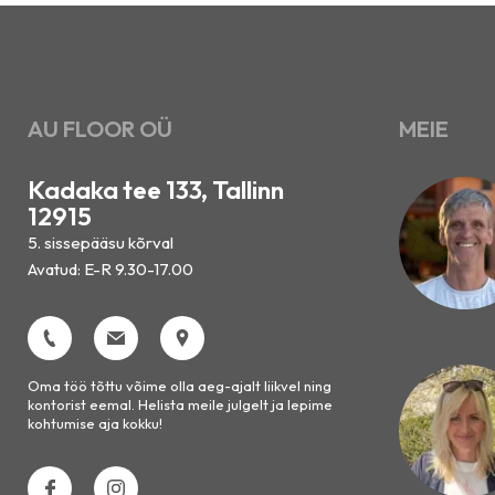
AU FLOOR OÜ
MEIE
Kadaka tee 133, Tallinn
12915
5. sissepääsu kõrval
Avatud: E-R 9.30-17.00
Oma töö tõttu võime olla aeg-ajalt liikvel ning
kontorist eemal. Helista meile julgelt ja lepime
kohtumise aja kokku!