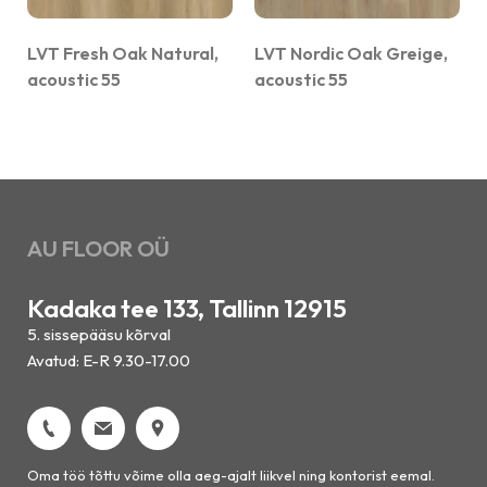
LVT Fresh Oak Natural,
LVT Nordic Oak Greige,
acoustic 55
acoustic 55
AU FLOOR OÜ
Kadaka tee 133, Tallinn 12915
5. sissepääsu kõrval
Avatud: E-R 9.30-17.00
Oma töö tõttu võime olla aeg-ajalt liikvel ning kontorist eemal.