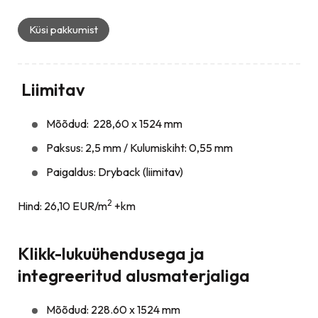
Küsi pakkumist
Liimitav
Mõõdud: 228,60 x 1524 mm
Paksus: 2,5 mm / Kulumiskiht: 0,55 mm
Paigaldus: Dryback (liimitav)
2
Hind: 26,10 EUR/m
+km
Klikk-lukuühendusega ja
integreeritud alusmaterjaliga
Mõõdud: 228.60 x 1524 mm