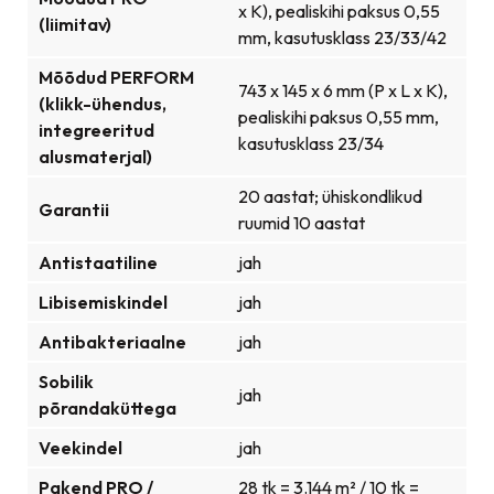
x K), pealiskihi paksus 0,55
(liimitav)
mm, kasutusklass 23/33/42
Mõõdud PERFORM
743 x 145 x 6 mm (P x L x K),
(klikk-ühendus,
pealiskihi paksus 0,55 mm,
integreeritud
kasutusklass 23/34
alusmaterjal)
20 aastat; ühiskondlikud
Garantii
ruumid 10 aastat
Antistaatiline
jah
Libisemiskindel
jah
Antibakteriaalne
jah
Sobilik
jah
põrandaküttega
Veekindel
jah
Pakend PRO /
28 tk = 3.144 m² / 10 tk =