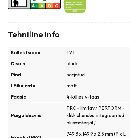
Tehniline info
Kollektsioon
LVT
Disain
plank
Pind
harjatud
Läike aste
matt
Faasid
4-küljes V-faas
PRO- liimitav / PERFORM -
Paigaldusviis
klikk ühendus, integreeritud
alusmaterjal /
749.3 x 149.9 x 2.5 mm (P x L
Mõõdud PRO