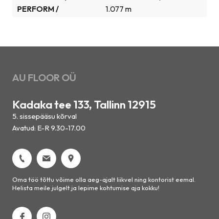
PERFORM /
1.077 m
AU FLOOR OÜ
Kadaka tee 133, Tallinn 12915
5. sissepääsu kõrval
Avatud: E-R 9.30-17.00
Oma töö tõttu võime olla aeg-ajalt liikvel ning kontorist eemal.
Helista meile julgelt ja lepime kohtumise aja kokku!