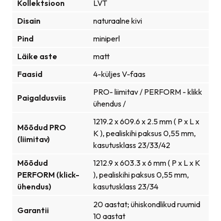
Kollektsioon
LVT
Disain
naturaalne kivi
Pind
miniperl
Läike aste
matt
Faasid
4-küljes V-faas
PRO- liimitav / PERFORM - klikk
Paigaldusviis
ühendus /
1219.2 x 609.6 x 2.5 mm ( P x L x
Mõõdud PRO
K ), pealiskihi paksus 0,55 mm,
(liimitav)
kasutusklass 23/33/42
Mõõdud
1212.9 x 603.3 x 6 mm ( P x L x K
PERFORM (klick-
), pealiskihi paksus 0,55 mm,
ühendus)
kasutusklass 23/34
20 aastat; ühiskondlikud ruumid
Garantii
10 aastat