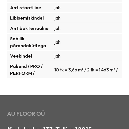
Antistaatiline
jah
Libisemiskindel
jah
Antibakteriaalne
jah
Sobilik
jah
põrandaküttega
Veekindel
jah
Pakend / PRO /
10 tk = 3,66 m² / 2 tk = 1.463 m² /
PERFORM /
AU FLOOR OÜ