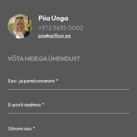
Piia Unga
+372 5635 0002
piia@aufloor.ee
VÕTA MEIEGA ÜHENDUST
Ees- ja perekonnanimi *
E-posti aadress *
Sõnumi sisu *