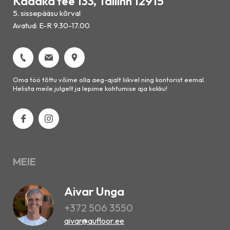
Kadaka tee 133, Tallinn 12915
5. sissepääsu kõrval
Avatud: E-R 9.30-17.00
Oma töö tõttu võime olla aeg-ajalt liikvel ning kontorist eemal.
Helista meile julgelt ja lepime kohtumise aja kokku!
MEIE
Aivar Unga
+372 506 3550
aivar@aufloor.ee