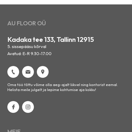
AU FLOOR OÜ
Kadaka tee 133, Tallinn 12915
5. sissepääsu kõrval
Avatud: E-R 9.30-17.00
Oma töö tõttu võime olla aeg-ajalt liikvel ning kontorist eemal.
Helista meile julgelt ja lepime kohtumise aja kokku!
MEIE