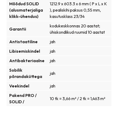
Mõõdud SOLID
1212.9 x 603.3 x 6 mm ( P x L x K
(alusmaterjaliga
), pealiskihi paksus 0,55 mm,
klikk-ühendus)
kasutusklass 23/34
kodukeskkonnas 20 aastat;
Garantii
ühiskondlikud ruumid 10 aastat
Antistaatiline
jah
Libisemiskindel
jah
Antibakteriaalne
jah
Sobilik
jah
põrandaküttega
Veekindel
jah
Pakend PRO /
10 tk = 3,66 m² / 2 tk = 1,463 m²
SOLID /