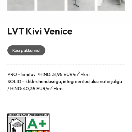
LVT Kivi Venice
Küsi pakkumist
2
PRO – liimitav /HIND: 31,95 EUR/m
+km
SOLID – klikk-ühendusega, integreeritud alusmaterjaliga
2
/ HIND: 40,35 EUR/m
+km