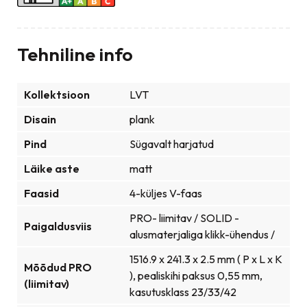
Tehniline info
Kollektsioon
LVT
Disain
plank
Pind
Sügavalt harjatud
Läike aste
matt
Faasid
4-küljes V-faas
PRO- liimitav / SOLID -
Paigaldusviis
alusmaterjaliga klikk-ühendus /
1516.9 x 241.3 x 2.5 mm ( P x L x K
Mõõdud PRO
), pealiskihi paksus 0,55 mm,
(liimitav)
kasutusklass 23/33/42