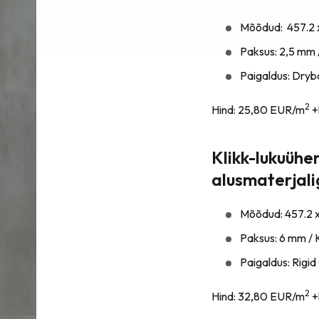
Mõõdud: 457.2 
Paksus: 2,5 mm 
Paigaldus: Dryba
2
Hind: 25,80 EUR/m
+
Klikk-lukuühe
alusmaterjal
Mõõdud: 457.2 
Paksus: 6 mm / 
Paigaldus: Rigid 
2
Hind: 32,80 EUR/m
+