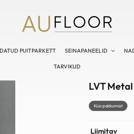
DATUD PUITPARKETT
SEINAPANEELID
NAD
TARVIKUD
LVT Metal
Küsi pakkumist
Liimitav