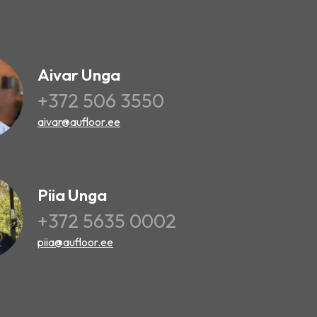
Aivar Unga
+372 506 3550
aivar@aufloor.ee
Piia Unga
+372 5635 0002
piia@aufloor.ee