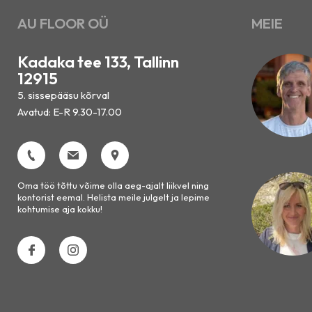
AU FLOOR OÜ
MEIE
Kadaka tee 133, Tallinn
12915
5. sissepääsu kõrval
Avatud: E-R 9.30-17.00
Oma töö tõttu võime olla aeg-ajalt liikvel ning
kontorist eemal. Helista meile julgelt ja lepime
kohtumise aja kokku!