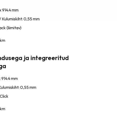
x 914.4 mm
/ Kulumiskiht: 0,55 mm
ck (liimitav)
km
ndusega ja integreeritud
iga
x 914.4 mm
Kulumiskiht: 0,55 mm
Click
km