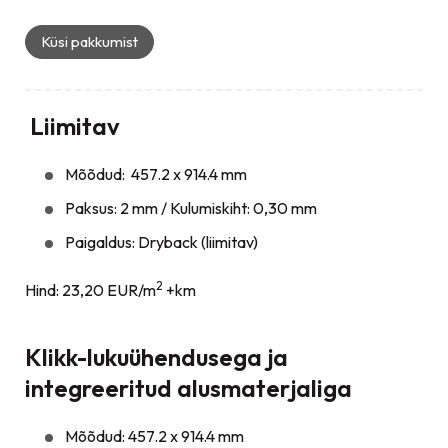
Küsi pakkumist
Liimitav
Mõõdud: 457.2 x 914.4 mm
Paksus: 2 mm / Kulumiskiht: 0,30 mm
Paigaldus: Dryback (liimitav)
2
Hind: 23,20 EUR/m
+km
Klikk-lukuühendusega ja
integreeritud alusmaterjaliga
Mõõdud: 457.2 x 914.4 mm