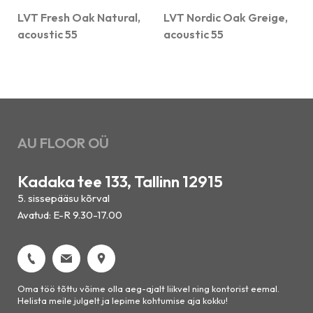
LVT Fresh Oak Natural,
LVT Nordic Oak Greige,
acoustic 55
acoustic 55
AU FLOOR OÜ
Kadaka tee 133, Tallinn 12915
5. sissepääsu kõrval
Avatud: E-R 9.30-17.00
Oma töö tõttu võime olla aeg-ajalt liikvel ning kontorist eemal.
Helista meile julgelt ja lepime kohtumise aja kokku!