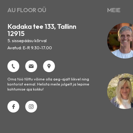
AU FLOOR OÜ
MEIE
Kadaka tee 133, Tallinn
12915
5. sissepääsu kõrval
Avatud: E-R 9.30-17.00
Oma töö tõttu võime olla aeg-ajalt liikvel ning
kontorist eemal. Helista meile julgelt ja lepime
kohtumise aja kokku!