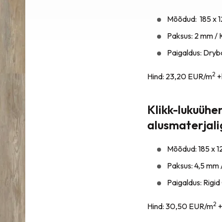
Mõõdud: 185 x 
Paksus: 2 mm / 
Paigaldus: Dryba
2
Hind: 23,20 EUR/m
+
Klikk-lukuühe
alusmaterjal
Mõõdud: 185 x 
Paksus: 4,5 mm 
Paigaldus: Rigid 
2
Hind: 30,50 EUR/m
+