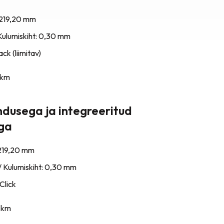
1219,20 mm
Kulumiskiht: 0,30 mm
ck (liimitav)
km
ndusega ja integreeritud
iga
1219,20 mm
/ Kulumiskiht: 0,30 mm
Click
km