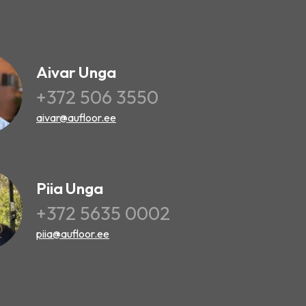
Aivar Unga
+372 506 3550
aivar@aufloor.ee
Piia Unga
+372 5635 0002
piia@aufloor.ee