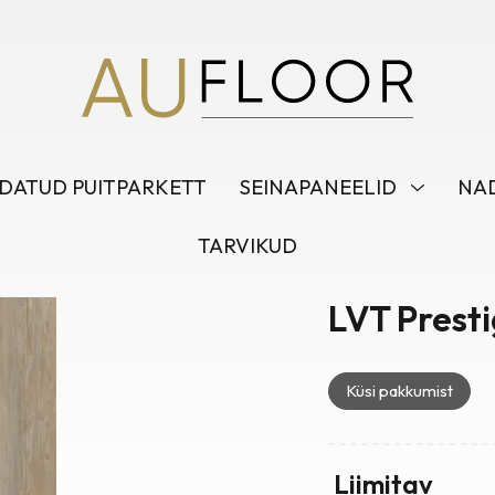
DATUD PUITPARKETT
SEINAPANEELID
NAD
TARVIKUD
LVT Prest
Küsi pakkumist
Liimitav