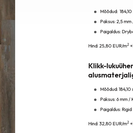
Mõõdud: 184,10
Paksus: 2,5 mm 
Paigaldus: Dryba
2
Hind: 25,80 EUR/m
+
Klikk-lukuühe
alusmaterjal
Mõõdud: 184,10 
Paksus: 6 mm / 
Paigaldus: Rigid 
2
Hind: 32,80 EUR/m
+