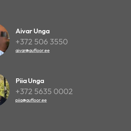
Aivar Unga
+372 506 3550
aivar@aufloor.ee
Piia Unga
+372 5635 0002
piia@aufloor.ee