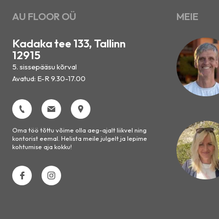
AU FLOOR OÜ
MEIE
Kadaka tee 133, Tallinn
12915
5. sissepääsu kõrval
Avatud: E-R 9.30-17.00
Oma töö tõttu võime olla aeg-ajalt liikvel ning
kontorist eemal. Helista meile julgelt ja lepime
kohtumise aja kokku!