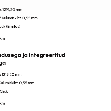
 x 1219,20 mm
/ Kulumiskiht: 0,55 mm
ck (liimitav)
km
ndusega ja integreeritud
iga
x 1219,20 mm
Kulumiskiht: 0,55 mm
Click
km