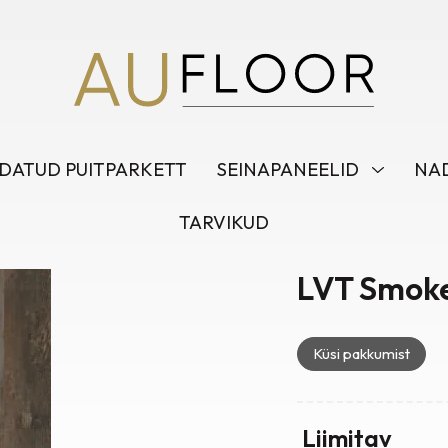
DATUD PUITPARKETT
SEINAPANEELID
NAD
TARVIKUD
LVT Smoke
Küsi pakkumist
Liimitav