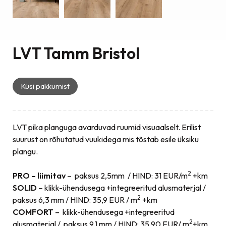
LVT Tamm Bristol
Küsi pakkumist
LVT pika planguga avarduvad ruumid visuaalselt. Erilist
suurust on rõhutatud vuukidega mis tõstab esile üksiku
plangu.
2
PRO – liimitav
– paksus 2,5mm / HIND: 31 EUR/m
+km
SOLID
– klikk-ühendusega +integreeritud alusmaterjal /
2
paksus 6,3 mm / HIND: 35,9 EUR / m
+km
COMFORT
– klikk-ühendusega +integreeritud
2
alusmaterjal / paksus 9,1 mm / HIND: 35,90 EUR/ m
+km