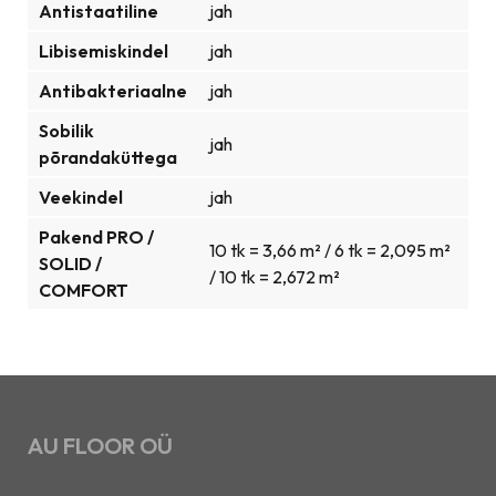
Antistaatiline
jah
Libisemiskindel
jah
Antibakteriaalne
jah
Sobilik
jah
põrandaküttega
Veekindel
jah
Pakend PRO /
10 tk = 3,66 m² / 6 tk = 2,095 m²
SOLID /
/ 10 tk = 2,672 m²
COMFORT
AU FLOOR OÜ