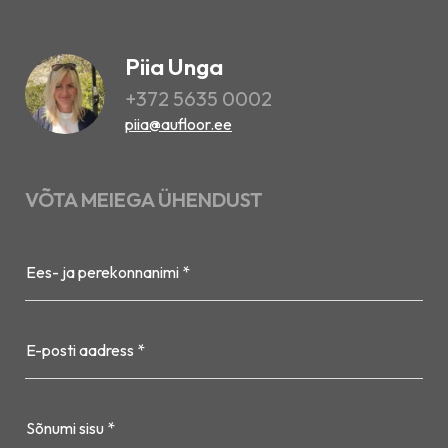
Piia Unga
+372 5635 0002
piia@aufloor.ee
VÕTA MEIEGA ÜHENDUST
Ees- ja perekonnanimi *
E-posti aadress *
Sõnumi sisu *