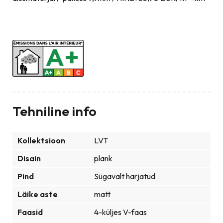
Tehniline info
Kollektsioon
LVT
Disain
plank
Pind
Sügavalt harjatud
Läike aste
matt
Faasid
4-küljes V-faas