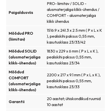
PRO- liimitav / SOLID -
alusmaterjaliga klikk-ühendus /
Paigaldusviis
COMFORT - alusmaterjaliga
klikk ühendus
1516.9 x 241.3 x 2.5 mm ( P x L x K
Mõõdud PRO
), pealiskihi paksus 0,55 mm,
(liimitav)
kasutusklass 23/33/42
Mõõdud SOLID
1830 x 229 x 6 mm ( P x L x K ),
(alusmaterjaliga
pealiskihi paksus 0,55 mm,
klikk-ühendus)
kasutusklass 23/34
Mõõdud
2200 x 217 x 9.1 mm ( P x L x K ),
COMFORT
pealiskihi paksus 0,55 mm,
(alusmaterjaliga
kasutusklass 23/33
klikk-ühendus)
20 aastat; ühiskondlikud ruumid
Garantii
10 aastat