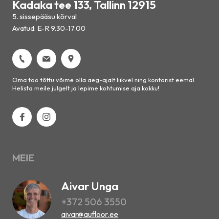
Kadaka tee 133, Tallinn 12915
5. sissepääsu kõrval
Avatud: E-R 9.30-17.00
Oma töö tõttu võime olla aeg-ajalt liikvel ning kontorist eemal.
Helista meile julgelt ja lepime kohtumise aja kokku!
MEIE
Aivar Unga
+372 506 3550
aivar@aufloor.ee