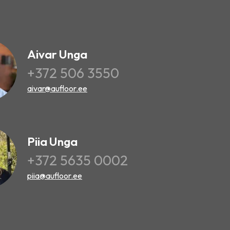
Aivar Unga
+372 506 3550
aivar@aufloor.ee
Piia Unga
+372 5635 0002
piia@aufloor.ee