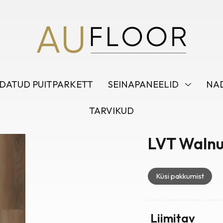
DATUD PUITPARKETT
SEINAPANEELID
NAD
TARVIKUD
LVT Walnu
Küsi pakkumist
Liimitav