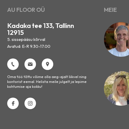
AU FLOOR OÜ
MEIE
Kadaka tee 133, Tallinn
12915
5. sissepääsu kõrval
Avatud: E-R 9.30-17.00
Oma töö tõttu võime olla aeg-ajalt liikvel ning
kontorist eemal. Helista meile julgelt ja lepime
kohtumise aja kokku!