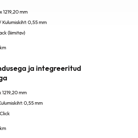
 x 1219,20 mm
/ Kulumiskiht: 0,55 mm
ck (liimitav)
km
ndusega ja integreeritud
iga
x 1219,20 mm
Kulumiskiht: 0,55 mm
Click
km