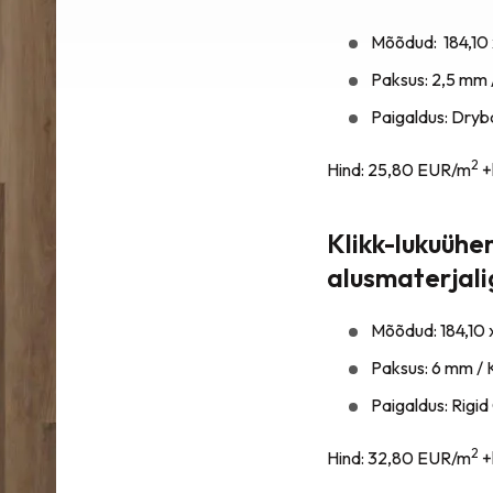
Mõõdud: 184,10
Paksus: 2,5 mm 
Paigaldus: Dryba
2
Hind: 25,80 EUR/m
+
Klikk-lukuühe
alusmaterjal
Mõõdud: 184,10 
Paksus: 6 mm / 
Paigaldus: Rigid 
2
Hind: 32,80 EUR/m
+