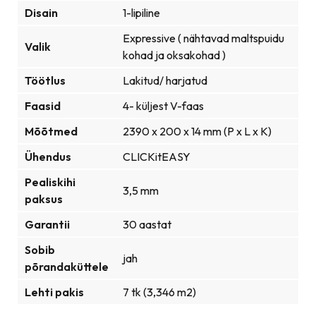
Disain
1-lipiline
Expressive ( nähtavad maltspuidu
Valik
kohad ja oksakohad )
Töötlus
Lakitud/ harjatud
Faasid
4- küljest V-faas
Mõõtmed
2390 x 200 x 14 mm (P x L x K)
Ühendus
CLICKitEASY
Pealiskihi
3,5 mm
paksus
Garantii
30 aastat
Sobib
jah
põrandaküttele
Lehti pakis
7 tk (3,346 m2)