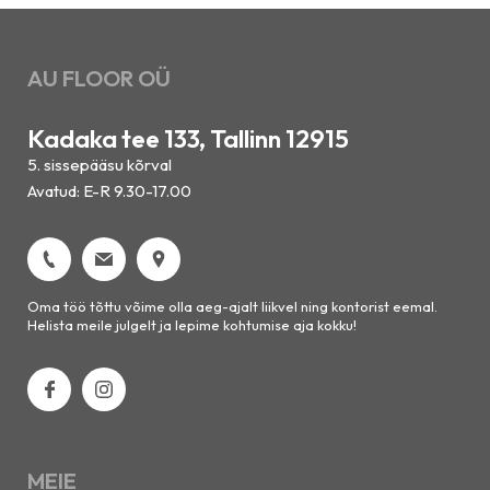
AU FLOOR OÜ
Kadaka tee 133, Tallinn 12915
5. sissepääsu kõrval
Avatud: E-R 9.30-17.00
Oma töö tõttu võime olla aeg-ajalt liikvel ning kontorist eemal.
Helista meile julgelt ja lepime kohtumise aja kokku!
MEIE