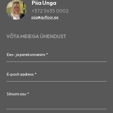
Piia Unga
+372 5635 0002
piia@aufloor.ee
VÕTA MEIEGA ÜHENDUST
Ees- ja perekonnanimi *
E-posti aadress *
Sõnumi sisu *