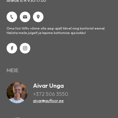
Avatud: E-R 9.30-17.00
Oma töö tõttu võime olla aeg-ajalt liikvel ning kontorist eemal.
Helista meile julgelt ja lepime kohtumise aja kokku!
MEIE
Aivar Unga
+372 506 3550
aivar@aufloor.ee