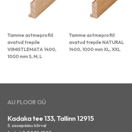
Tamme astmeprofiil
Tamme astmeprofiil
avatud trepile
avatud trepile NATURAL
VIIMISTLEMATA 1400,
1400, 1000 mm XL, XXL
1000 mm S, M, L
AU FLOOR OÜ
Kadaka tee 133, Tallinn 12915
5. sissepääsu kõrval