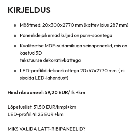
KIRJELDUS
Mõõtmed: 20x300x2770 mm (kattev laius 287 mm)
Paneelide pikemad küljed on punn-soontega
Kvaliteetse MDF-südamikuga seinapaneelid, mis on
kaetud 3D
tekstuurse dekoratiivkattega
LED-profiilid dekoorkattega 20x47x2770 mm ( ei
sisalda LED-lahendust)
Hind ribipaneel: 59,20 EUR/tk +km
Lõpetusliist: 31,50 EUR/kmpl+km
LED-profiil: 41,25 EUR +km
MIKS VALIDA LATT-RIBIPANEELID?