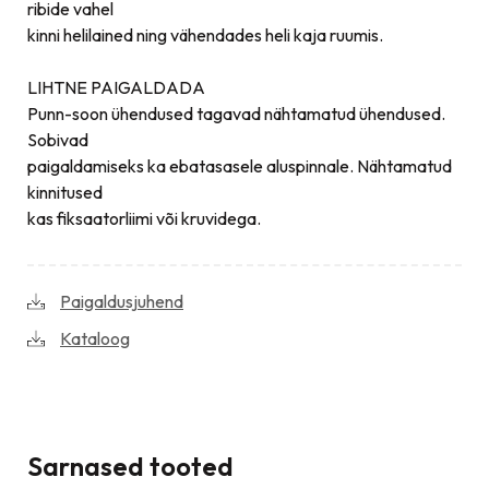
ribide vahel
kinni helilained ning vähendades heli kaja ruumis.
LIHTNE PAIGALDADA
Punn-soon ühendused tagavad nähtamatud ühendused.
Sobivad
paigaldamiseks ka ebatasasele aluspinnale. Nähtamatud
kinnitused
kas fiksaatorliimi või kruvidega.
Paigaldusjuhend
Kataloog
Sarnased tooted