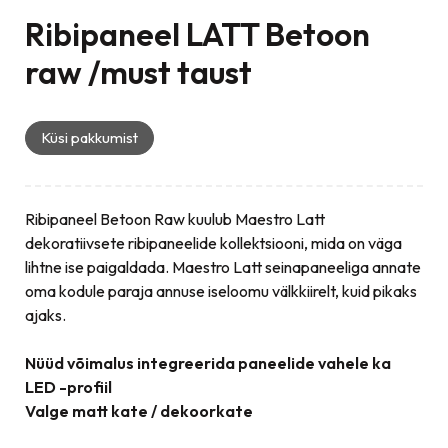
Ribipaneel LATT Betoon
raw /must taust
Küsi pakkumist
Ribipaneel Betoon Raw kuulub Maestro Latt
dekoratiivsete ribipaneelide kollektsiooni, mida on väga
lihtne ise paigaldada. Maestro Latt seinapaneeliga annate
oma kodule paraja annuse iseloomu välkkiirelt, kuid pikaks
ajaks.
Nüüd võimalus integreerida paneelide vahele ka
LED -profiil
Valge matt kate / dekoorkate