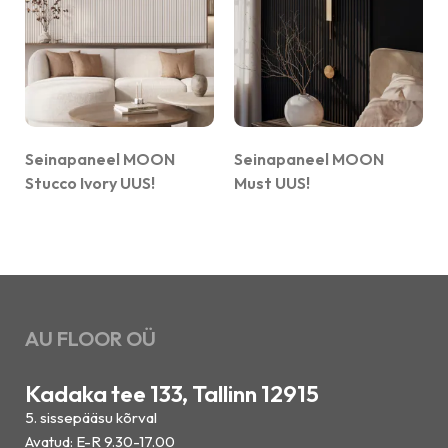
Seinapaneel MOON
Seinapaneel MOON
Stucco Ivory UUS!
Must UUS!
AU FLOOR OÜ
Kadaka tee 133, Tallinn 12915
5. sissepääsu kõrval
Avatud: E-R 9.30-17.00