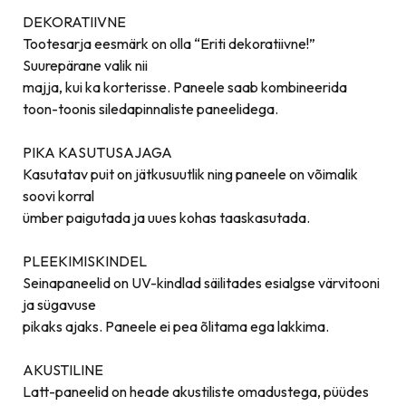
DEKORATIIVNE
Tootesarja eesmärk on olla “Eriti dekoratiivne!”
Suurepärane valik nii
majja, kui ka korterisse. Paneele saab kombineerida
toon-toonis siledapinnaliste paneelidega.
PIKA KASUTUSAJAGA
Kasutatav puit on jätkusuutlik ning paneele on võimalik
soovi korral
ümber paigutada ja uues kohas taaskasutada.
PLEEKIMISKINDEL
Seinapaneelid on UV-kindlad säilitades esialgse värvitooni
ja sügavuse
pikaks ajaks. Paneele ei pea õlitama ega lakkima.
AKUSTILINE
Latt-paneelid on heade akustiliste omadustega, püüdes