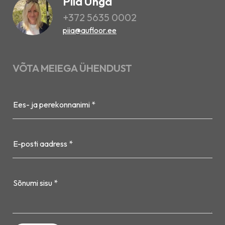
Piia Unga
+372 5635 0002
piia@aufloor.ee
VÕTA MEIEGA ÜHENDUST
Ees- ja perekonnanimi *
E-posti aadress *
Sõnumi sisu *