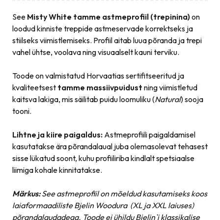
See
Misty White
tamme astmeprofiil (trepinina)
on
loodud kinniste treppide astmeservade korrektseks ja
stiilseks viimistlemiseks. Profiil aitab luua põranda ja trepi
vahel ühtse, voolava ning visuaalselt kauni terviku.
Toode on valmistatud Horvaatias sertifitseeritud ja
kvaliteetsest
tamme massiivpuidust
ning viimistletud
kaitsva lakiga, mis säilitab puidu loomuliku (
Natural
) sooja
tooni.
Lihtne ja kiire paigaldus:
Astmeprofiili paigaldamisel
kasutatakse ära põrandalaual juba olemasolevat tehasest
sisse lükatud soont, kuhu profiiliriba kindlalt spetsiaalse
liimiga kohale kinnitatakse.
Märkus:
See astmeprofiil on mõeldud kasutamiseks koos
laiaformaadiliste Bjelin Woodura (XL ja XXL laiuses)
põrandalaudadega. Toode ei ühildu Bjelin`i klassikalise