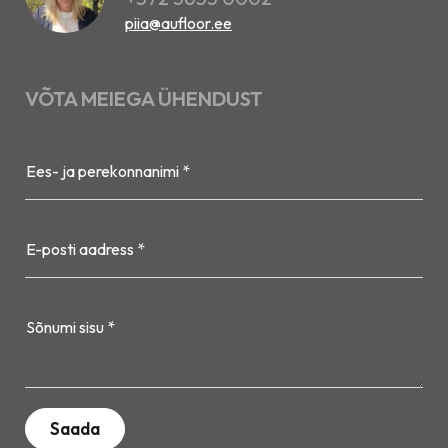
piia@aufloor.ee
VÕTA MEIEGA ÜHENDUST
Ees- ja perekonnanimi *
E-posti aadress *
Sõnumi sisu *