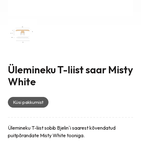
Ülemineku T-liist saar Misty
White
Küsi pakkumist
Ülemineku T-liist sobib Bjelin`i saarest kõvendatud
puitpõrandate Misty White tooniga.