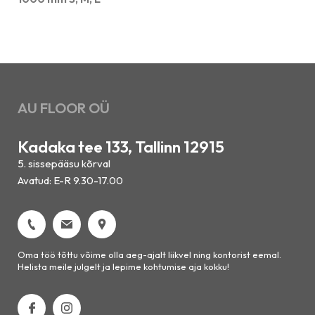
AU FLOOR OÜ
Kadaka tee 133, Tallinn 12915
5. sissepääsu kõrval
Avatud: E-R 9.30-17.00
Oma töö tõttu võime olla aeg-ajalt liikvel ning kontorist eemal.
Helista meile julgelt ja lepime kohtumise aja kokku!