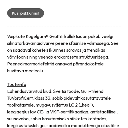
Küsi pakkumist
Vaipkate Kugelgarn® Graffiti kollektsioon pakub veelgi
silmatorkavamaid värve peene sfäärilise välimusega. See
on saadaval kaheteistkümnes säravas ja trendikas
värvitoonis ning veenab erakordsete struktuuridega.
Peened marmoriefektid annavad põrandakattele
huvitava meeleolu.
Tooteinfo
Lahendusvärvitud kiud. Šveitsi toode, GuT-tihend,
TüVprofiCert, klass 33, sobib pidevalt kasutatavatele
tooliratastele, mugavusväärtus LC 2 („hea“),
leegiaeglustav CE- ja VKF-sertifikaadiga, antistaatiline ,
suunavaba, sobib kasutamiseks niisketes kohtades,
leegikustutuskihiga, saadaval ka moodulitena ja akustilise