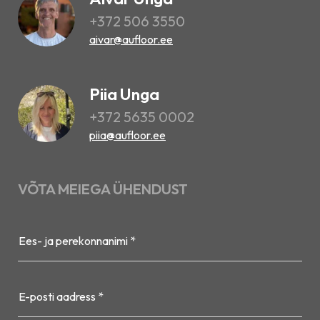
+372 506 3550
aivar@aufloor.ee
Piia Unga
+372 5635 0002
piia@aufloor.ee
VÕTA MEIEGA ÜHENDUST
Ees- ja perekonnanimi *
E-posti aadress *