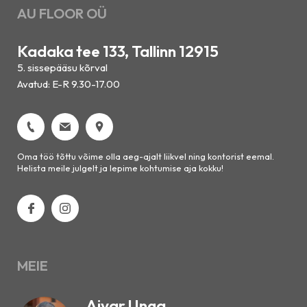
AU FLOOR OÜ
Kadaka tee 133, Tallinn 12915
5. sissepääsu kõrval
Avatud: E-R 9.30-17.00
Oma töö tõttu võime olla aeg-ajalt liikvel ning kontorist eemal.
Helista meile julgelt ja lepime kohtumise aja kokku!
MEIE
Aivar Unga