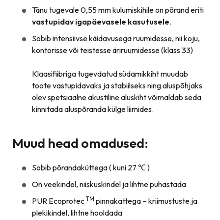
Tänu tugevale 0,55 mm kulumiskihile on põrand eriti
vastupidav igapäevasele kasutusele
.
Sobib intensiivse käidavusega ruumidesse, nii koju,
kontorisse või teistesse äriruumidesse (klass 33)
Klaasifiibriga tugevdatud südamikkiht muudab
toote vastupidavaks ja stabiilseks ning aluspõhjaks
olev spetsiaalne akustiline aluskiht võimaldab seda
kinnitada aluspõranda külge liimides.
Muud head omadused:
Sobib põrandaküttega ( kuni 27 ℃ )
On veekindel, niiskuskindel ja lihtne puhastada
TM
PUR Ecoprotec
pinnakattega – kriimustuste ja
plekikindel, lihtne hooldada