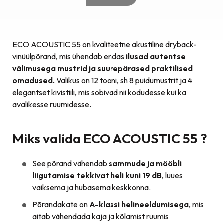
ECO ACOUSTIC 55 on kvaliteetne akustiline dryback-
vinüülpõrand, mis ühendab endas
ilusad autentse
välimusega mustrid ja suurepärased praktilised
omadused.
Valikus on 12 tooni, sh 8 puidumustrit ja 4
elegantset kivistiili, mis sobivad nii kodudesse kui ka
avalikesse ruumidesse.
Miks valida ECO ACOUSTIC 55 ?
See põrand vähendab
sammude ja mööbli
liigutamise tekkivat heli kuni 19 dB
, luues
vaiksema ja hubasema keskkonna.
Põrandakate on
A-klassi helineeldumisega
, mis
aitab vähendada kaja ja kõlamist ruumis