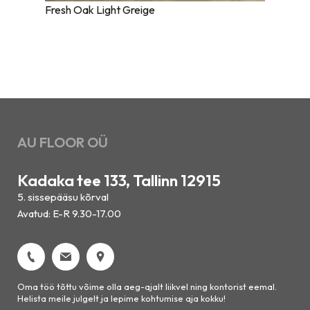
Fresh Oak Light Greige
AU FLOOR OÜ
Kadaka tee 133, Tallinn 12915
5. sissepääsu kõrval
Avatud: E-R 9.30-17.00
Oma töö tõttu võime olla aeg-ajalt liikvel ning kontorist eemal.
Helista meile julgelt ja lepime kohtumise aja kokku!