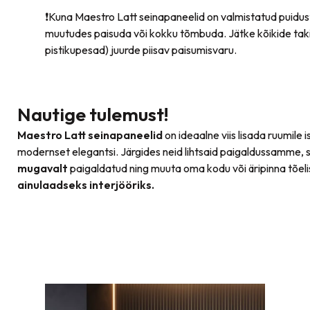
❗Kuna Maestro Latt seinapaneelid on valmistatud puidus
muutudes paisuda või kokku tõmbuda. Jätke kõikide takis
pistikupesad) juurde piisav paisumisvaru.
Nautige tulemust!
Maestro Latt seinapaneelid
on ideaalne viis lisada ruumile i
modernset elegantsi. Järgides neid lihtsaid paigaldussamme, 
mugavalt
paigaldatud ning muuta oma kodu või äripinna tõeli
ainulaadseks interjööriks.