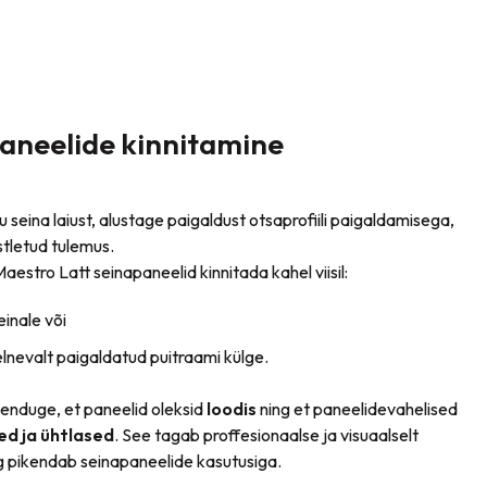
aneelide kinnitamine
u seina laiust, alustage paigaldust otsaprofiili paigaldamisega,
stletud tulemus.
estro Latt seinapaneelid kinnitada kahel viisil:
einale või
nevalt paigaldatud puitraami külge.
enduge, et paneelid oleksid
loodis
ning et paneelidevahelised
ed ja ühtlased
. See tagab proffesionaalse ja visuaalselt
g pikendab seinapaneelide kasutusiga.