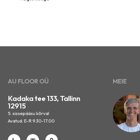
AU FLOOR OÜ
MEIE
Kadaka tee 133, Tallinn
12915
5. sissepääsu kõrval
Avatud: E-R 9.30-17.00