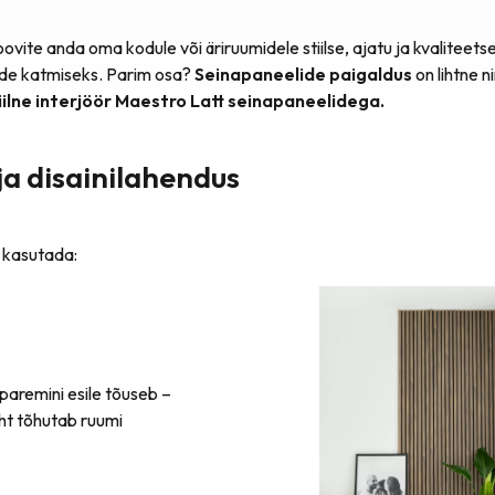
ovite anda oma kodule või äriruumidele stiilse, ajatu ja kvaliteet
dade katmiseks. Parim osa?
Seinapaneelide paigaldus
on lihtne n
iilne interjöör Maestro Latt seinapaneelidega.
a disainilahendus
 kasutada:
 paremini esile tõuseb –
oht tõhutab ruumi