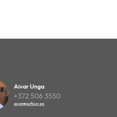
Aivar Unga
+372 506 3550
aivar@aufloor.ee