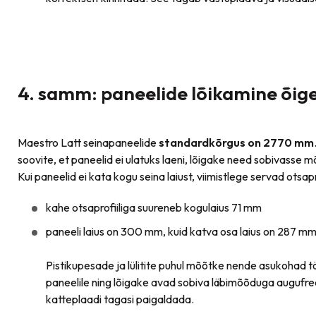
4. samm: paneelide lõikamine õig
Maestro Latt seinapaneelide
standardkõrgus on 2770 mm
soovite, et paneelid ei ulatuks laeni, lõigake need sobivasse m
Kui paneelid ei kata kogu seina laiust, viimistlege servad otsap
kahe otsaprofiiliga suureneb kogulaius 71 mm
paneeli laius on 300 mm, kuid katva osa laius on 287 m
Pistikupesade ja lülitite puhul mõõtke nende asukohad t
paneelile ning lõigake avad sobiva läbimõõduga augufre
katteplaadi tagasi paigaldada.