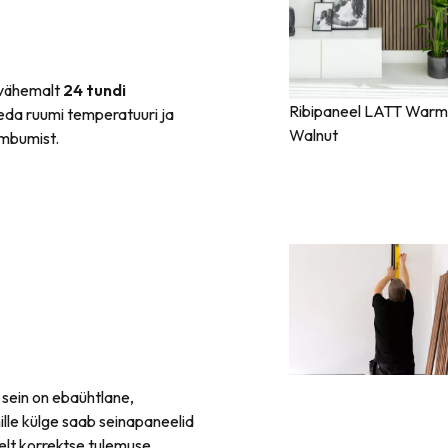
vähemalt
24 tundi
Ribipaneel LATT Warm
eda ruumi temperatuuri ja
Walnut
õmbumist.
i sein on ebaühtlane,
mille külge saab seinapaneelid
elt korrektse tulemuse.