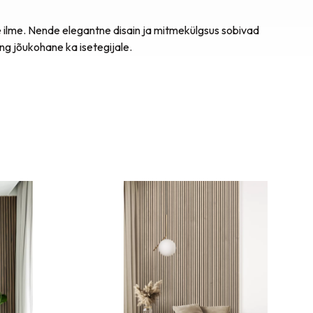
se ilme. Nende elegantne disain ja mitmekülgsus sobivad
ing jõukohane ka isetegijale.