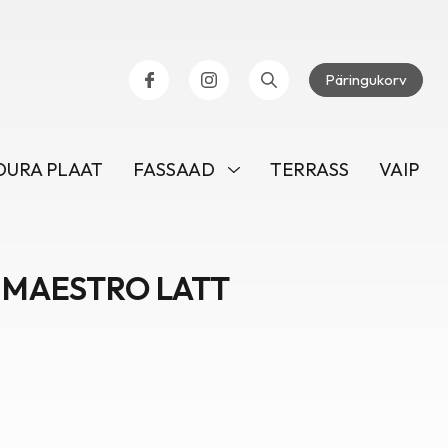
Päringukorv
URA PLAAT
FASSAAD
TERRASS
VAIP
 MAESTRO LATT