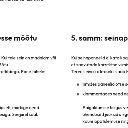
esse mõõtu
5. samm: seinap
. Kui teie sein on madalam või
Kui seinapaneelid ei kata kog
õõtu.
et saavutada korrektne viimi
rofiilidega. Pane tähele:
Terve seina katmiseks saab Ma
liimides paneelid otse s
m
klammerdades need eel
äpselt, märkige need
Paigaldamise käigus ve
esiga. Seejärel saab
ühendused jääksid
sirg
kauni lõpptulemuse nin