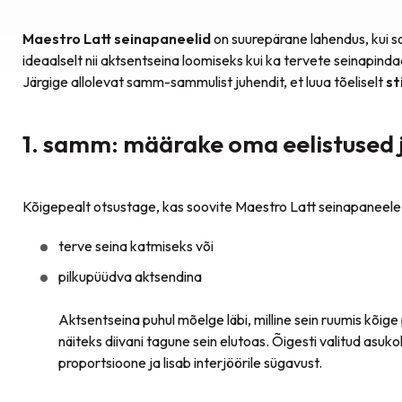
Maestro Latt seinapaneelid
on suurepärane lahendus, kui so
ideaalselt nii aktsentseina loomiseks kui ka tervete seinapin
Järgige allolevat samm-sammulist juhendit, et luua tõeliselt
st
1. samm: määrake oma eelistused j
Kõigepealt otsustage, kas soovite Maestro Latt seinapaneele
terve seina katmiseks või
pilkupüüdva aktsendina
Aktsentseina puhul mõelge läbi, milline sein ruumis kõige
näiteks diivani tagune sein elutoas. Õigesti valitud asuk
proportsioone ja lisab interjöörile sügavust.