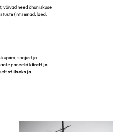
t, võivad need õhuniiskuse
tuste ( nt seinad, laed,
sikupära, soojust ja
saate paneelid
kiirelt ja
selt
stiilseks ja