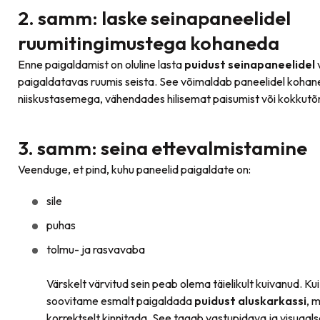
2. samm: laske seinapaneelidel
ruumitingimustega kohaneda
Enne paigaldamist on oluline lasta
puidust seinapaneelidel
paigaldatavas ruumis seista. See võimaldab paneelidel kohan
niiskustasemega, vähendades hilisemat paisumist või kokkut
3. samm: seina ettevalmistamine
Veenduge, et pind, kuhu paneelid paigaldate on:
sile
puhas
tolmu- ja rasvavaba
Värskelt värvitud sein peab olema täielikult kuivanud. Ku
soovitame esmalt paigaldada
puidust aluskarkassi
, 
korrektselt kinnitada. See tagab vastupidava ja visuaals