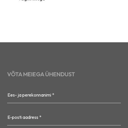
VÕTA MEIEGA ÜHENDUST
Ees- ja perekonnanimi *
E-posti aadress *