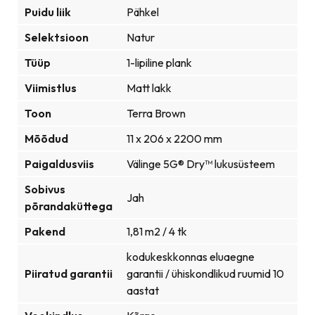
Puidu liik
Pähkel
Selektsioon
Natur
Tüüp
1-lipiline plank
Viimistlus
Matt lakk
Toon
Terra Brown
Mõõdud
11 x 206 x 2200 mm
Paigaldusviis
Välinge 5G® Dry™ lukusüsteem
Sobivus
Jah
põrandaküttega
Pakend
1,81 m2 / 4 tk
kodukeskkonnas eluaegne
Piiratud garantii
garantii / ühiskondlikud ruumid 10
aastat