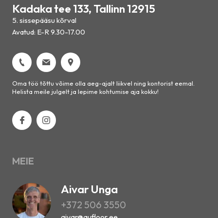
Kadaka tee 133, Tallinn 12915
5. sissepääsu kõrval
Avatud: E-R 9.30-17.00
Oma töö tõttu võime olla aeg-ajalt liikvel ning kontorist eemal.
Helista meile julgelt ja lepime kohtumise aja kokku!
MEIE
Aivar Unga
+372 506 3550
aivar@aufloor.ee