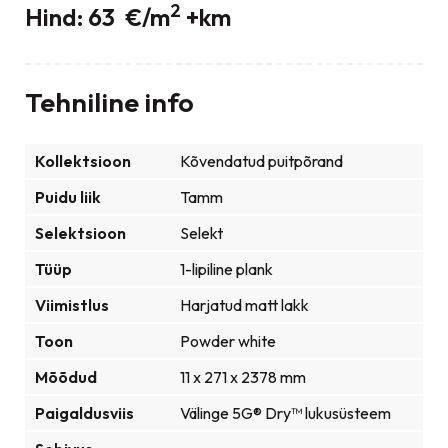
2
Hind: 63 €/m
+km
Tehniline info
Kollektsioon
Kõvendatud puitpõrand
Puidu liik
Tamm
Selektsioon
Selekt
Tüüp
1-lipiline plank
Viimistlus
Harjatud matt lakk
Toon
Powder white
Mõõdud
11 x 271 x 2378 mm
Paigaldusviis
Välinge 5G® Dry™ lukusüsteem