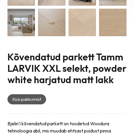
Kõvendatud parkett Tamm
LARVIK XXL selekt, powder
white harjatud matt lakk
Küsi pakkumist
Bjelin’i kõvendatud parkett on toodetud Woodura
tehnoloogia abil, mis muudab ehtsast puidust pinna