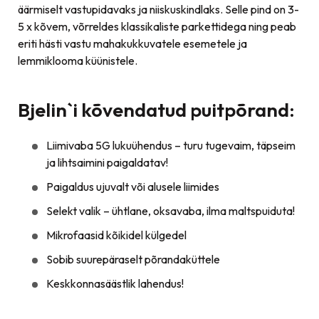
äärmiselt vastupidavaks ja niiskuskindlaks. Selle pind on 3-
5 x kõvem, võrreldes klassikaliste parkettidega ning peab
eriti hästi vastu mahakukkuvatele esemetele ja
lemmiklooma küünistele.
Bjelin`i kõvendatud puitpõrand:
Liimivaba 5G lukuühendus – turu tugevaim, täpseim
ja lihtsaimini paigaldatav!
Paigaldus ujuvalt või alusele liimides
Selekt valik – ühtlane, oksavaba, ilma maltspuiduta!
Mikrofaasid kõikidel külgedel
Sobib suurepäraselt põrandaküttele
Keskkonnasäästlik lahendus!