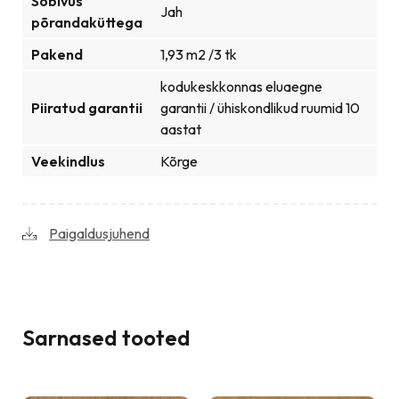
Sobivus
Jah
põrandaküttega
Pakend
1,93 m2 /3 tk
kodukeskkonnas eluaegne
Piiratud garantii
garantii / ühiskondlikud ruumid 10
aastat
Veekindlus
Kõrge
Paigaldusjuhend
Sarnased tooted