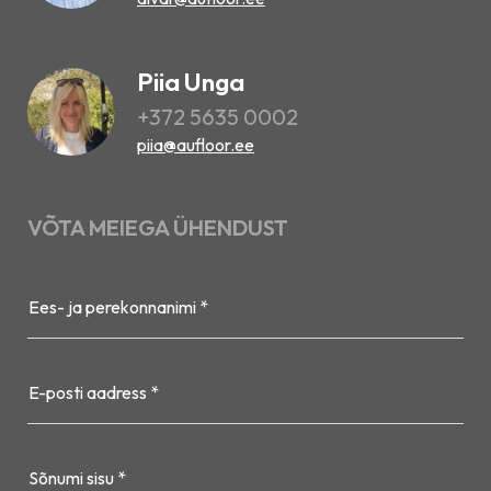
Piia Unga
+372 5635 0002
piia@aufloor.ee
VÕTA MEIEGA ÜHENDUST
Ees- ja perekonnanimi *
E-posti aadress *
Sõnumi sisu *