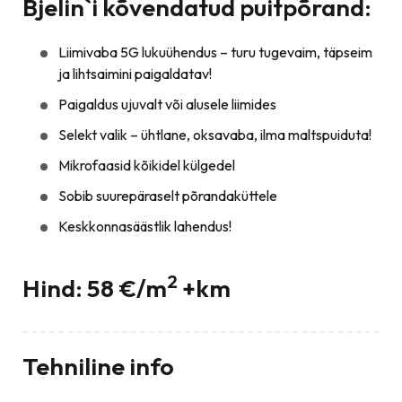
Bjelin`i kõvendatud puitpõrand:
Liimivaba 5G lukuühendus – turu tugevaim, täpseim
ja lihtsaimini paigaldatav!
Paigaldus ujuvalt või alusele liimides
Selekt valik – ühtlane, oksavaba, ilma maltspuiduta!
Mikrofaasid kõikidel külgedel
Sobib suurepäraselt põrandaküttele
Keskkonnasäästlik lahendus!
2
Hind: 58 €/m
+km
Tehniline info