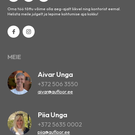
Oma töö tõttu võime olla aeg-ajalt liikvel ning kontorist eemal.
Helista meile julgelt ja lepime kohtumise aja kokku!
MEIE
Aivar Unga
+372 506 3550
aivar@aufloor.ee
Piia Unga
+372 5635 0002
piia@aufloor.ee