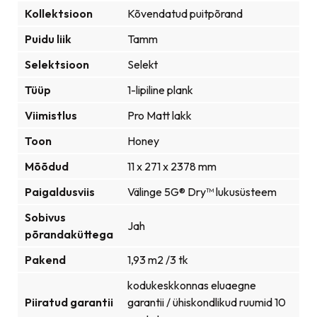
Kollektsioon
Kõvendatud puitpõrand
Puidu liik
Tamm
Selektsioon
Selekt
Tüüp
1-lipiline plank
Viimistlus
Pro Matt lakk
Toon
Honey
Mõõdud
11 x 271 x 2378 mm
Paigaldusviis
Välinge 5G® Dry™ lukusüsteem
Sobivus
Jah
põrandaküttega
Pakend
1,93 m2 /3 tk
kodukeskkonnas eluaegne
Piiratud garantii
garantii / ühiskondlikud ruumid 10