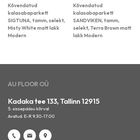
Kõvendatud
Kõvendatud
kalasabaparkett
kalasabaparkett
SIGTUNA, tamm, selekt,
SANDVIKEN, tamm,
Misty White matt lakk
selekt, Terra Brown matt
Modern
lakk Modern
AU FLOOR OÜ
Kadaka tee 133, Tallinn 12915
5. sissepääsu kõrval
Avatud: E-R 9.30-17.00