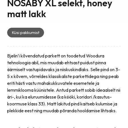
NOSABY XL selekt, honey
matt lakk
Küsi pakkumist
Bjelin’i kõvendatud parkett on toodetud Woodura
tehnoloogia abil, mis muudab ehtsast puidust pinna
äärmiselt vastupidavaks ja niiskuskindlaks. Selle pind on 3-
5 x kõvem, võrreldes klassikaliste parkettidega ning peab
eriti hästi vastu mahakukkuvatele esemetele ja
lemmiklooma küünistele. Antud parkett sobib ideaalselt nii
äri-, kui ka eluruumidesse (ka kööki, koridori /kasutus-
koormuse klass 33). Matt lakitud pind kaitseb kulumise ja
plekkide eest ning muudab põranda hooldamise lihtsaks.