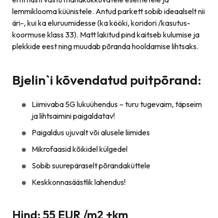
lemmiklooma küünistele. Antud parkett sobib ideaalselt nii
äri-, kui ka eluruumidesse (ka kööki, koridori /kasutus-
koormuse klass 33). Matt lakitud pind kaitseb kulumise ja
plekkide eest ning muudab põranda hooldamise lihtsaks.
Bjelin`i kõvendatud puitpõrand:
Liimivaba 5G lukuühendus – turu tugevaim, täpseim
ja lihtsaimini paigaldatav!
Paigaldus ujuvalt või alusele liimides
Mikrofaasid kõikidel külgedel
Sobib suurepäraselt põrandaküttele
Keskkonnasäästlik lahendus!
Hind: 55 EUR /m2 +km