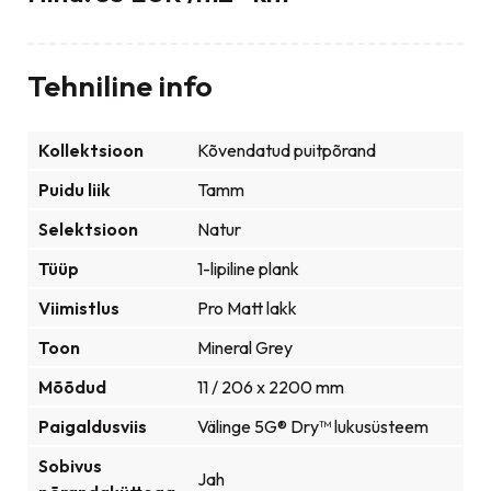
Tehniline info
Kollektsioon
Kõvendatud puitpõrand
Puidu liik
Tamm
Selektsioon
Natur
Tüüp
1-lipiline plank
Viimistlus
Pro Matt lakk
Toon
Mineral Grey
Mõõdud
11 / 206 x 2200 mm
Paigaldusviis
Välinge 5G® Dry™ lukusüsteem
Sobivus
Jah