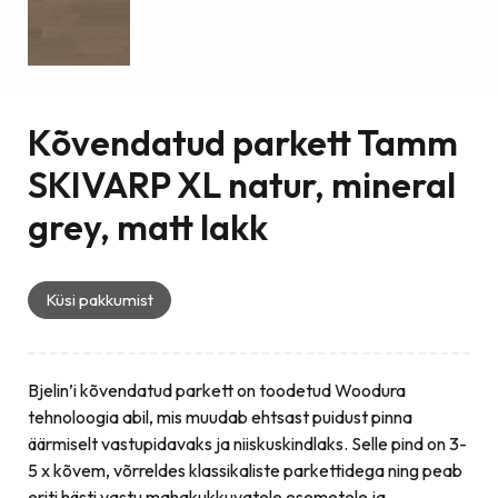
Kõvendatud parkett Tamm
SKIVARP XL natur, mineral
grey, matt lakk
Küsi pakkumist
Bjelin’i kõvendatud parkett on toodetud Woodura
tehnoloogia abil, mis muudab ehtsast puidust pinna
äärmiselt vastupidavaks ja niiskuskindlaks. Selle pind on 3-
5 x kõvem, võrreldes klassikaliste parkettidega ning peab
eriti hästi vastu mahakukkuvatele esemetele ja