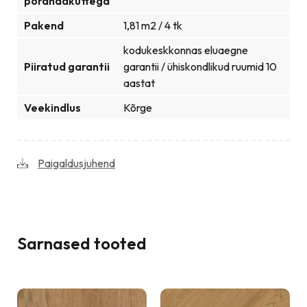
põrandaküttega
Pakend
1,81 m2 / 4 tk
kodukeskkonnas eluaegne
Piiratud garantii
garantii / ühiskondlikud ruumid 10
aastat
Veekindlus
Kõrge
Paigaldusjuhend
Sarnased tooted