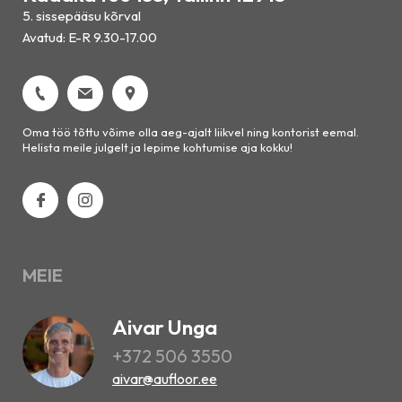
5. sissepääsu kõrval
Avatud: E-R 9.30-17.00
Oma töö tõttu võime olla aeg-ajalt liikvel ning kontorist eemal.
Helista meile julgelt ja lepime kohtumise aja kokku!
MEIE
Aivar Unga
+372 506 3550
aivar@aufloor.ee