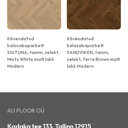
Kõvendatud
Kõvendatud
kalasabaparkett
kalasabaparkett
SIGTUNA, tamm, selekt,
SANDVIKEN, tamm,
Misty White matt lakk
selekt, Terra Brown matt
Modern
lakk Modern
AU FLOOR OÜ
Kadaka tee 133, Tallinn 12915