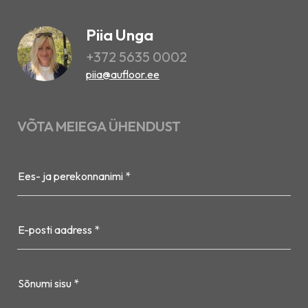
Piia Unga
+372 5635 0002
piia@aufloor.ee
VÕTA MEIEGA ÜHENDUST
Ees- ja perekonnanimi *
E-posti aadress *
Sõnumi sisu *