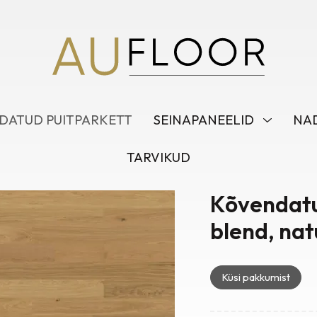
DATUD PUITPARKETT
SEINAPANEELID
NAD
TARVIKUD
Kõvendat
blend, nat
Küsi pakkumist