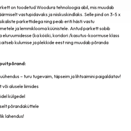
arkett on toodetud Woodura tehnoloogia abil, mis muudab
äärmiselt vastupidavaks ja niiskuskindlaks. Selle pind on 3-5 x
ikaliste parkettidega ning peab eriti hästi vastu
etele ja lemmiklooma küünistele. Antud parkett sobib
ui ka eluruumidesse (ka kööki, koridori /kasutus-koormuse klass
d kaitseb kulumise ja plekkide eest ning muudab põranda
 puitpõrand:
uühendus – turu tugevaim, täpseim ja lihtsaimini paigaldatav!
 või alusele liimides
idel külgedel
selt põrandaküttele
ik lahendus!