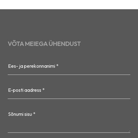
VÕTA MEIEGA ÜHENDUST
Ees- ja perekonnanimi *
E-posti aadress *
Sõnumi sisu *