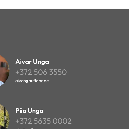
Aivar Unga
+372 506 3550
aivar@aufloor.ee
Piia Unga
+372 5635 0002