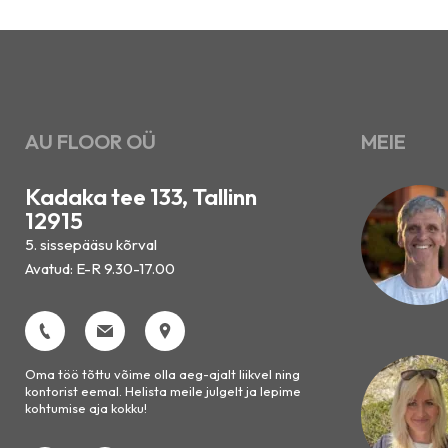
AU FLOOR OÜ
MEIE
Kadaka tee 133, Tallinn
12915
5. sissepääsu kõrval
Avatud: E-R 9.30-17.00
Oma töö tõttu võime olla aeg-ajalt liikvel ning
kontorist eemal. Helista meile julgelt ja lepime
kohtumise aja kokku!