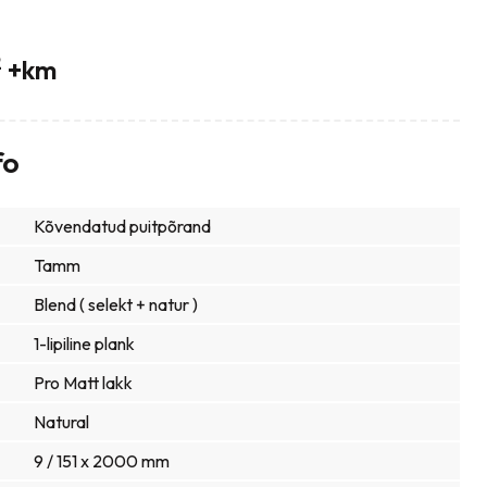
2
+km
fo
Kõvendatud puitpõrand
Tamm
Blend ( selekt + natur )
1-lipiline plank
Pro Matt lakk
Natural
9 / 151 x 2000 mm