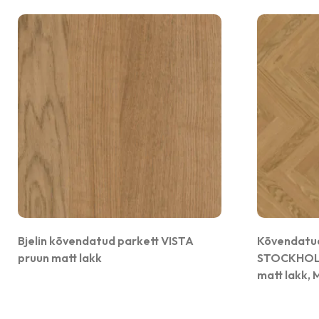
Bjelin kõvendatud parkett VISTA
Kõvendatud
pruun matt lakk
STOCKHOLM
matt lakk,