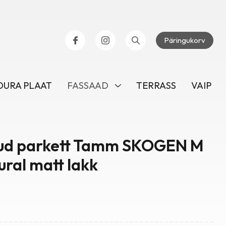
Päringukorv
URA PLAAT
FASSAAD
TERRASS
VAIP
ud parkett Tamm SKOGEN M
ural matt lakk