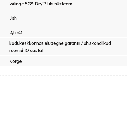
Välinge 5G® Dry™ lukusüsteem
Jah
2,1 m2
kodukeskkonnas eluaegne garantii / ühiskondlikud
ruumid 10 aastat
Kõrge