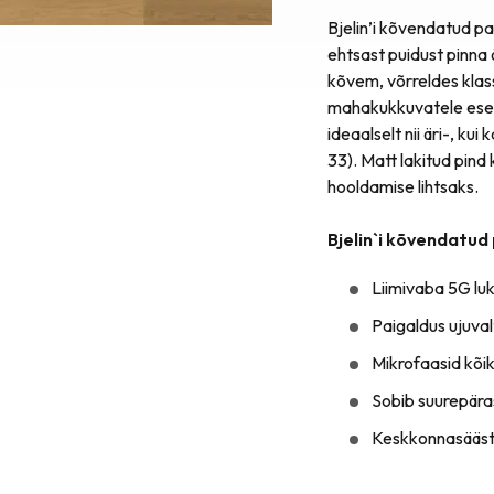
Bjelin’i kõvendatud p
ehtsast puidust pinna 
kõvem, võrreldes klass
mahakukkuvatele esem
ideaalselt nii äri-, k
33). Matt lakitud pin
hooldamise lihtsaks.
Bjelin`i kõvendatud
Liimivaba 5G luk
Paigaldus ujuvalt
Mikrofaasid kõik
Sobib suurepära
Keskkonnasäästl