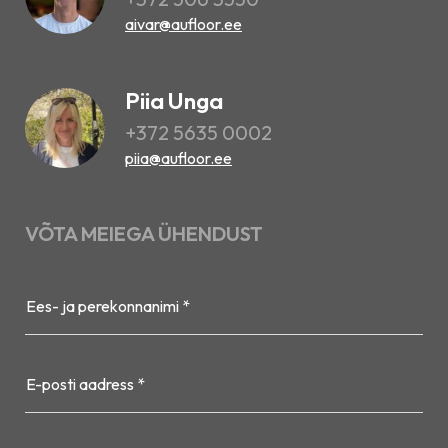
aivar@aufloor.ee
Piia Unga
+372 5635 0002
piia@aufloor.ee
VÕTA MEIEGA ÜHENDUST
Ees- ja perekonnanimi *
E-posti aadress *