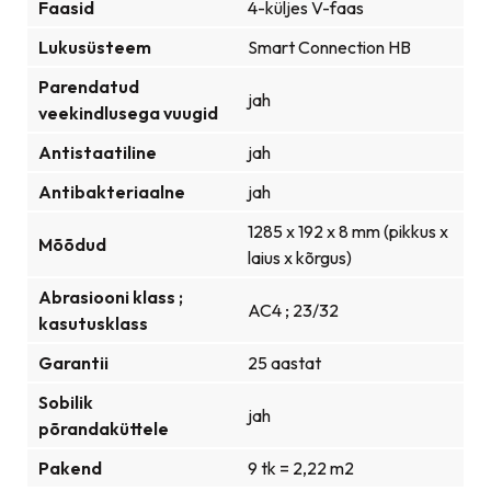
Faasid
4-küljes V-faas
Lukusüsteem
Smart Connection HB
Parendatud
jah
veekindlusega vuugid
Antistaatiline
jah
Antibakteriaalne
jah
1285 x 192 x 8 mm (pikkus x
Mõõdud
laius x kõrgus)
Abrasiooni klass ;
AC4 ; 23/32
kasutusklass
Garantii
25 aastat
Sobilik
jah
põrandaküttele
Pakend
9 tk = 2,22 m2