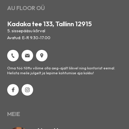
AU FLOOR OÜ
Kadaka tee 133, Tallinn 12915
5. sissepääsu kõrval
Avatud: E-R 9.30-17.00
Oma töö tõttu võime olla aeg-ajalt liikvel ning kontorist eemal.
Helista meile julgelt ja lepime kohtumise aja kokku!
MEIE