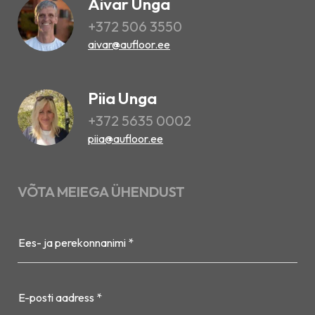
Aivar Unga
+372 506 3550
aivar@aufloor.ee
Piia Unga
+372 5635 0002
piia@aufloor.ee
VÕTA MEIEGA ÜHENDUST
Ees- ja perekonnanimi *
E-posti aadress *