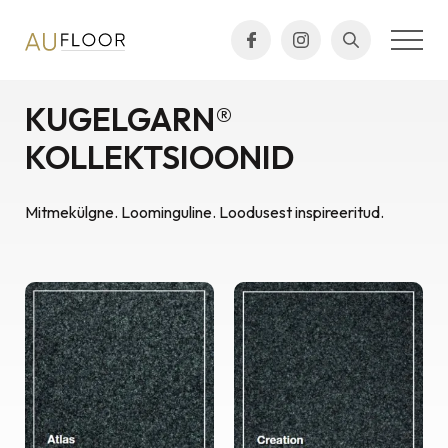
KUGELGARN®
KOLLEKTSIOONID
Mitmekülgne. Loominguline. Loodusest inspireeritud.